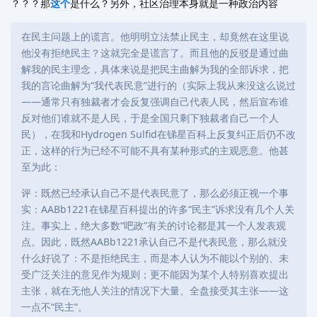
？？？那
这个
是什么？另外，社区治理本身就是一种政治内容
在民主问题上的谎言。他明明立法禁止民主，却竟然在这里说
他没有拒绝民主？这就完全是谎言了。而且他的反驳是通过曲
解我的民主理念，具体来说是把民主曲解为我的全部诉求，把
我的言论曲解为“我代表民意”进行的（实际上我从来没这么说过
——通常只有独裁者才会反复强调自己代表人民，然后宣布谁
反对他们谁就不是人民，于是全国只剩下独裁者自己一个人
民），在我和Hydrogen Sulfid在锑星百科上反复纠正后仍不改
正，这样的行为已经不可能不具有某种形式的主观恶意。他甚
至为此：
评：既然已经承认自己不是代表民意了，那么必须正视一个事
实：AABb1221在锑星百科提出的许多“民主”诉求没有几个人关
注。事实上，绝大多数“吧政”有关的讨论都是其一个人发表观
点。因此，既然AABb1221承认自己不是代表民意，那么就没
什么好说了：不是拒绝民主，而是本人认为不能以个别的、未
受广泛关注的意见作为规则；更不能因为某个人特别喜欢提出
主张，就在无他人关注的情况下大量、全盘接受其主张——这
一点不“民主”。