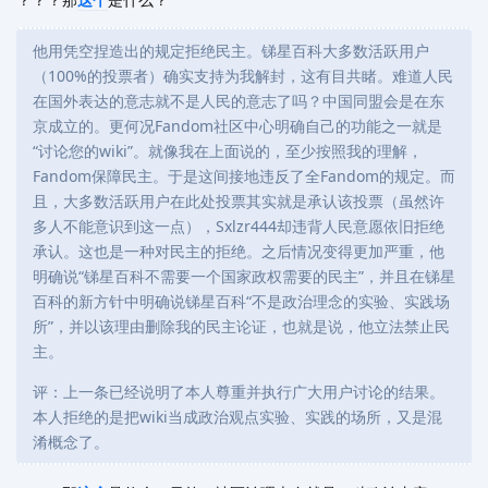
他用凭空捏造出的规定拒绝民主。锑星百科大多数活跃用户
（100%的投票者）确实支持为我解封，这有目共睹。难道人民
在国外表达的意志就不是人民的意志了吗？中国同盟会是在东
京成立的。更何况Fandom社区中心明确自己的功能之一就是
“讨论您的wiki”。就像我在上面说的，至少按照我的理解，
Fandom保障民主。于是这间接地违反了全Fandom的规定。而
且，大多数活跃用户在此处投票其实就是承认该投票（虽然许
多人不能意识到这一点），Sxlzr444却违背人民意愿依旧拒绝
承认。这也是一种对民主的拒绝。之后情况变得更加严重，他
明确说“锑星百科不需要一个国家政权需要的民主”，并且在锑星
百科的新方针中明确说锑星百科“不是政治理念的实验、实践场
所”，并以该理由删除我的民主论证，也就是说，他立法禁止民
主。
评：上一条已经说明了本人尊重并执行广大用户讨论的结果。
本人拒绝的是把wiki当成政治观点实验、实践的场所，又是混
淆概念了。