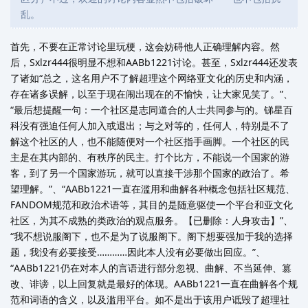
乱。
首先，不要在正常讨论里玩梗，这会妨碍他人正确理解内容。然
后，Sxlzr444很明显不想和AABb1221讨论。甚至，Sxlzr444还发表
了诸如“总之，这名用户不了解超理这个网络亚文化的历史和内涵，
存在诸多误解，以至于现在闹出现在的不愉快，让大家见笑了。”、
“最后想提醒一句：一个社区是志同道合的人士共同参与的。锑星百
科没有强迫任何人加入或退出；与之对等的，任何人，特别是不了
解这个社区的人，也不能随便对一个社区指手画脚。一个社区的民
主是在其内部的、有秩序的民主。打个比方，不能说一个国家的游
客，到了另一个国家游玩，就可以直接干涉那个国家的政治了。希
望理解。”、“AABb1221一直在滥用和曲解各种概念包括社区规范、
FANDOM规范和政治术语等，其目的是随意驱使一个平台和亚文化
社区，为其不成熟的类政治的观点服务。【已删除：人身攻击】”、
“我不想说服阁下，也不是为了说服阁下。阁下想要强加于我的选择
题，我没有必要接受…………因此本人没有必要做出回应。”、
“AABb1221仍在对本人的言语进行部分忽视、曲解、不当延伸、篡
改、诽谤，以上回复就是最好的体现。AABb1221一直在曲解各个规
范和词语的含义，以及滥用平台。如不是出于该用户诋毁了超理社