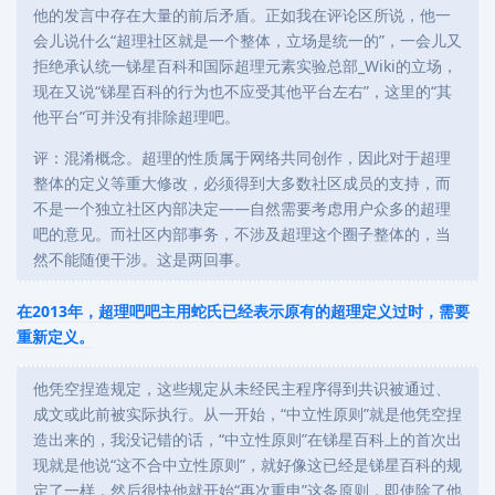
他的发言中存在大量的前后矛盾。正如我在评论区所说，他一
会儿说什么“超理社区就是一个整体，立场是统一的”，一会儿又
拒绝承认统一锑星百科和国际超理元素实验总部_Wiki的立场，
现在又说“锑星百科的行为也不应受其他平台左右”，这里的“其
他平台”可并没有排除超理吧。
评：混淆概念。超理的性质属于网络共同创作，因此对于超理
整体的定义等重大修改，必须得到大多数社区成员的支持，而
不是一个独立社区内部决定——自然需要考虑用户众多的超理
吧的意见。而社区内部事务，不涉及超理这个圈子整体的，当
然不能随便干涉。这是两回事。
在2013年，超理吧吧主用蛇氏已经表示原有的超理定义过时，需要
重新定义。
他凭空捏造规定，这些规定从未经民主程序得到共识被通过、
成文或此前被实际执行。从一开始，“中立性原则”就是他凭空捏
造出来的，我没记错的话，“中立性原则”在锑星百科上的首次出
现就是他说“这不合中立性原则”，就好像这已经是锑星百科的规
定了一样，然后很快他就开始“再次重申”这条原则，即使除了他