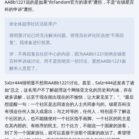
AABb1221说的是如果“向Fandom官方的请求”遭拒，不是“在锑星百
科的申诉”遭拒。
@全体超理社区活跃用户
很明显讨论已经无法解决问题。管理员在评论区说他“不再回
复”。我准备进行投票。
评：不再回复在社区中心的内容，因为AABb1221拒绝在锑星
百科申诉或讨论。而不是拒绝其一切讨论。显然AABb1221曲
解本人意思了。
Sxlzr444很明显不想和AABb1221讨论。甚至，Sxlzr444还发表了诸
如“总之，这名用户不了解超理这个网络亚文化的历史和内涵，存在
诸多误解，以至于现在闹出现在的不愉快，让大家见笑了。”、“最后
想提醒一句：一个社区是志同道合的人士共同参与的。锑星百科没
有强迫任何人加入或退出；与之对等的，任何人，特别是不了解这
个社区的人，也不能随便对一个社区指手画脚。一个社区的民主是
在其内部的、有秩序的民主。打个比方，不能说一个国家的游客，
到了另一个国家游玩，就可以直接干涉那个国家的政治了。希望理