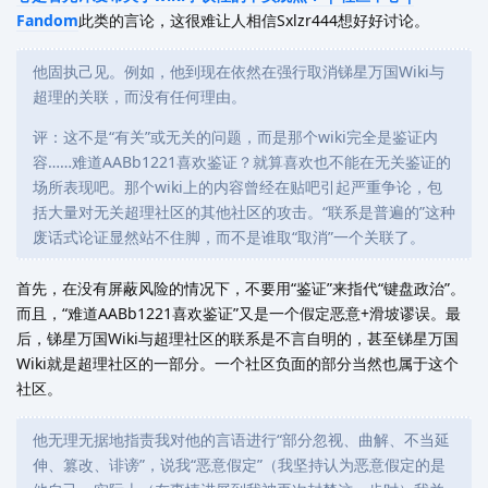
Fandom
此类的言论，这很难让人相信Sxlzr444想好好讨论。
他固执己见。例如，他到现在依然在强行取消锑星万国Wiki与
超理的关联，而没有任何理由。
评：这不是“有关”或无关的问题，而是那个wiki完全是鉴证内
容……难道AABb1221喜欢鉴证？就算喜欢也不能在无关鉴证的
场所表现吧。那个wiki上的内容曾经在贴吧引起严重争论，包
括大量对无关超理社区的其他社区的攻击。“联系是普遍的”这种
废话式论证显然站不住脚，而不是谁取“取消”一个关联了。
首先，在没有屏蔽风险的情况下，不要用“鉴证”来指代“键盘政治”。
而且，“难道AABb1221喜欢鉴证”又是一个假定恶意+滑坡谬误。最
后，锑星万国Wiki与超理社区的联系是不言自明的，甚至锑星万国
Wiki就是超理社区的一部分。一个社区负面的部分当然也属于这个
社区。
他无理无据地指责我对他的言语进行“部分忽视、曲解、不当延
伸、篡改、诽谤”，说我“恶意假定”（我坚持认为恶意假定的是