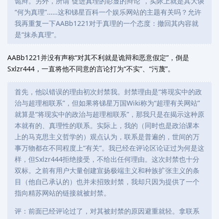
诡辩。另外，所谓“促进真理的彰显的辩论”，实际上就是其大谈
“何为真理”……这和锑星百科一个娱乐网站的主题有关吗？允许
我再重复一下AABb1221对于真理的一个态度：撤回其内容就
是“抹杀真理”。
AABb1221并没有声称“对其不利就是诡辩和恶意假定”，倒是
Sxlzr444，一直将他不同意的言论打为“不实”、“污蔑”。
首先，他以错误的理由初次封禁我。封禁理由是“将现实中的政
治与超理相联系”，但如果将锑星万国Wiki称为“超理有关网站”
就算是“将现实中的政治与超理相联系”，那我只是在揭示这种原
本就有的、真理性的联系。实际上，我的（同时也是政治课本
上的马克思主义哲学的）观点认为，联系是普遍的，世间的万
事万物都在不同程度上“有关”。我已经在评论区论证过为何是这
样，但Sxlzr444拒绝接受，不给出任何理由。这次封禁也十分
双标。之前有用户大量创建宣扬极端主义和种族扩张主义的条
目（他自己承认的）也并未招致封禁，我却只因为提供了一个
指向精苏网站的链接就被封禁。
评：前面已经评论过了，对其被封禁的原因避重就轻。拿联系