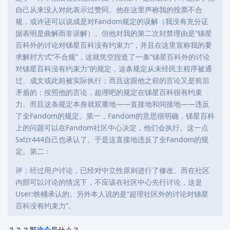
自己从来没人对此表示过赞同。他在这里声称我的投票不合
规，或许还可以说成是对Fandom规定的误解（我没有充分证
据表明是曲解而非误解）。但他对我的第二次封禁理由是“锑星
百科外的讨论对锑星百科没有约束力”，并且在这里宣称我的要
求解封方式“不合规”，这就凭空捏造了一条“锑星百科外的讨论
对锑星百科没有约束力”的规定，这条规定从未经民主程序被通
过、成文或此前被实际执行；而且这跟他之前的言论又是前后
矛盾的：按照他的言论，超理吧的规定在锑星百科很有约束
力。而且这条规定本身就双重地——直接地和间接地——违反
了全Fandom的规定。第一，Fandom的意思很明确，锑星百科
上的问题可以在Fandom社区中心决定，他们会执行。这一点
Sxlzr444自己也承认了。于是这直接地违反了全Fandom的规
定。第二：
评：经过用户讨论，已经对中立性原则进行了修改。而在社区
内部可以讨论的情况下，不应该在社区中心先行讨论，这是
User:铁桶承认的。另外本人说的是“超理社区外的讨论对锑星
百科没有约束力”。
？？？那
这个
是什么？