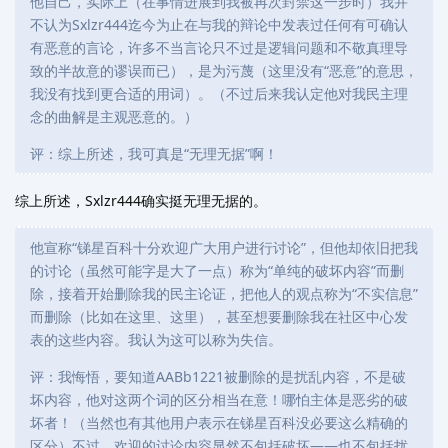
他自己，实际上（在事情进展到我被再次封禁这一步时）我并
不认为Sxlzr444迄今为止在与我的辩论中发表过任何有可确认
有恶意的言论，许多不当言论只不过是逻辑问题和不敬真理导
致的半故意的谬误而已），是为污蔑（这里没有“恶意”的意思，
我没有找到更合适的用词）。（不过后来我认定他对我民主理
念的曲解是主观恶意的。）
评：综上所述，我可真是“无理无据”啊！
综上所述，Sxlzr444确实挺无理无据的。
他宣称“锑星百科十分欢迎广大用户进行讨论”，但他却依旧把我
的讨论（虽然可能字是大了一点）称为“单纯的破坏内容”而删
除，接着开始删除我的民主论证，把他人的观点称为“不实信息”
而删除（比如在这里、这里），甚至想要删除我在社区中心发
表的这些内容。我认为这可以称为失信。
评：我悔悟，要知道AABb1221被删除的是扰乱内容，不是破
坏内容，他对这两个词的区分相当在意！哪怕主体是恶劣的破
坏者！（当然也有其他用户表示在锑星百科没必要这么精确的
区分）不过，欢迎的讨论内容显然不包括破坏——也不包括扰