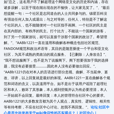
如“总之，这名用户不了解超理这个网络亚文化的历史和内涵，存在
诸多误解，以至于现在闹出现在的不愉快，让大家见笑了。”、“最后
想提醒一句：一个社区是志同道合的人士共同参与的。锑星百科没
有强迫任何人加入或退出；与之对等的，任何人，特别是不了解这
个社区的人，也不能随便对一个社区指手画脚。一个社区的民主是
在其内部的、有秩序的民主。打个比方，不能说一个国家的游客，
到了另一个国家游玩，就可以直接干涉那个国家的政治了。希望理
解。”、“AABb1221一直在滥用和曲解各种概念包括社区规范、
FANDOM规范和政治术语等，其目的是随意驱使一个平台和亚文化
社区，为其不成熟的类政治的观点服务。【已删除：人身攻击】”、
“我不想说服阁下，也不是为了说服阁下。阁下想要强加于我的选择
题，我没有必要接受…………因此本人没有必要做出回应。”、
“AABb1221仍在对本人的言语进行部分忽视、曲解、不当延伸、篡
改、诽谤，以上回复就是最好的体现。AABb1221一直在曲解各个规
范和词语的含义，以及滥用平台。如不是出于该用户诋毁了超理社
区和本人，败坏了其形象，本人感到愤慨并认为有必要澄清，本人
一开始就不会回复。最终回复：本人的管理符合社区中心的要求。
AABb1221的大多数发言都为其个人观点，真实性、逻辑性、相关性
等有待考察，不应在社区中心讨论。恕我不再回复。”、
论坛:社区中
心是否允许发布关于wiki争议性的不实观点？ | 社区中心 |