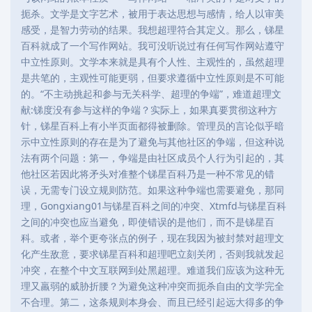
扼杀。文学是文字艺术，被用于表达思想与感情，给人以审美
感受，是智力劳动的结果。我想超理符合其定义。那么，锑星
百科就成了一个写作网站。我可没听说过有任何写作网站遵守
中立性原则。文学本来就是具有个人性、主观性的，虽然超理
是共笔的，主观性可能更弱，但要求遵循中立性原则是不可能
的。“不主动挑起和参与无关科学、超理的争端”，难道超理文
献:锑度没有参与这样的争端？实际上，如果真要贯彻这种方
针，锑星百科上有小半页面都得被删除。管理员的言论似乎暗
示中立性原则的存在是为了避免与其他社区的争端，但这种说
法有两个问题：第一，争端是由社区成员个人行为引起的，其
他社区若因此将矛头对准整个锑星百科乃是一种不常见的错
误，无需专门设立规则防范。如果这种争端也需要避免，那同
理，Gongxiang01与锑星百科之间的冲突、Xtmfd与锑星百科
之间的冲突也应当避免，即使错误的是他们，而不是锑星百
科。或者，举个更夸张点的例子，现在我因为被封禁对超理文
化产生敌意，要求锑星百科和超理吧立刻关闭，否则我就发起
冲突，在整个中文互联网到处黑超理。难道我们应该为这种无
理又羸弱的威胁折腰？为避免这种冲突而扼杀自由的文学完全
不合理。第二，这条规则本身会、而且已经引起远大得多的争