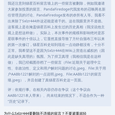
我还注意到锑星百科留言墙上的一些留言被删除，例如我邀请
大家参加投票的留言、PandaFiredoge代我发布的召唤两名新
任管理员的讨论、PandaFiredoge发布的@所有人等。我看不
出来除了Sxlzr444外这还能是谁干的。这在我眼里并不道德。
这客观上是在掩盖锑星百科上发生过的历史真相（我没说他主
观上是想这样做）。实际上，本次事件的规模和影响绝对是苏
星联事件的十倍以上，它显然直接导致了方针自颁布三年以来
的第一次修订，锑星百科史却到现在一点动静都没有，十分不
正常。我希望这不是因为Sxlzr444在Wiki上营造出威权的（因
此是缺失真理的）氛围。为了捍卫真理（我相信我是在这样
做），我已经截图存档了一些留言（File:近期关于超理中立
性、非政治性、定义和用户解封问题的讨论.jpeg、File:关于用
户AABb1221解封的一点说明.jpeg、File:AABb1221的留言
墙.jpeg），并且创建了真锑星百科史这一页面。
评：依规行事。在相关内容仍存在争议（这个争议由
AABb1221本人带来）、尚未结束的情况下，不适合作为一种
“历史”记录下。
为什么Sxlzr444要删除不违规的留言？不要避重就轻