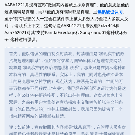
AABb1221并没有宣称“撤回其内容就是抹杀真理”，他的意思是他的
这条编辑是真理，而非他的所有编辑都是真理。且
氢氰酸也认同
。
至于“何有思想的人一定会在某件事上被大多数人乃至绝大多数人反
对”，请联系上下文，这句话是AABb1221用来反驳Sxlzr444和
Aaa762021对其“支持PandaFiredoge和Gongxiang01这种破坏分
子”这种逻辑谬误。
首先，他以错误的理由初次封禁我。封禁理由是“将现实中的政
治与超理相联系”，但如果将锑星万国Wiki称为“超理有关网站”
就算是“将现实中的政治与超理相联系”，那我只是在揭示这种原
本就有的、真理性的联系。实际上，我的（同时也是政治课本
上的马克思主义哲学的）观点认为，联系是普遍的，世间的万
事万物都在不同程度上“有关”。我已经在评论区论证过为何是这
样，但Sxlzr444拒绝接受，不给出任何理由。这次封禁也十分
双标。之前有用户大量创建宣扬极端主义和种族扩张主义的条
目（他自己承认的）也并未招致封禁，我却只因为提供了一个
指向精苏网站的链接就被封禁。
评：如前述，宣称撤回其内容就是“抹杀真理”，在管理人员多次
撤回后仍然我行我素才是封禁的原因。另外所谓“大量创建宣扬