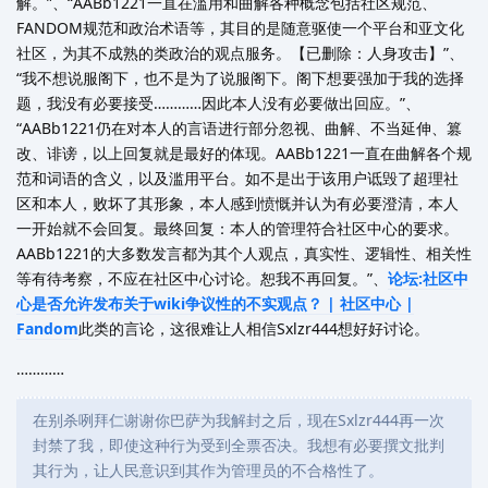
解。”、“AABb1221一直在滥用和曲解各种概念包括社区规范、
FANDOM规范和政治术语等，其目的是随意驱使一个平台和亚文化
社区，为其不成熟的类政治的观点服务。【已删除：人身攻击】”、
“我不想说服阁下，也不是为了说服阁下。阁下想要强加于我的选择
题，我没有必要接受…………因此本人没有必要做出回应。”、
“AABb1221仍在对本人的言语进行部分忽视、曲解、不当延伸、篡
改、诽谤，以上回复就是最好的体现。AABb1221一直在曲解各个规
范和词语的含义，以及滥用平台。如不是出于该用户诋毁了超理社
区和本人，败坏了其形象，本人感到愤慨并认为有必要澄清，本人
一开始就不会回复。最终回复：本人的管理符合社区中心的要求。
AABb1221的大多数发言都为其个人观点，真实性、逻辑性、相关性
等有待考察，不应在社区中心讨论。恕我不再回复。”、
论坛:社区中
心是否允许发布关于wiki争议性的不实观点？ | 社区中心 |
Fandom
此类的言论，这很难让人相信Sxlzr444想好好讨论。
…………
在别杀咧拜仁谢谢你巴萨为我解封之后，现在Sxlzr444再一次
封禁了我，即使这种行为受到全票否决。我想有必要撰文批判
其行为，让人民意识到其作为管理员的不合格性了。