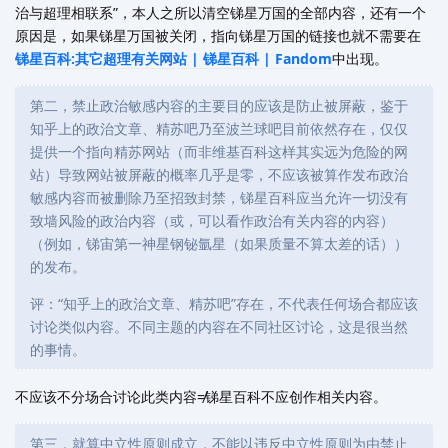
治与超理相联系”，本人之所以清空锑星万国的全部内容，还有一个
原因是，如果锑星万国被关闭，指向锑星万国的链接也就不需要在
锑星百科:其它超理有关网站 | 锑星百科 | Fandom
中出现。
第二，禁止政治敏感内容的主要目的应该是防止被屏蔽，鉴于
知乎上的政治文章、精苏吧乃至波兰球吧目前依然存在，仅仅
提供一个指向精苏网站（而非维基百科这样其实远为危险的网
站）导致网站被屏蔽的概率几乎是零，不应该被算作发布政治
敏感内容而被删除乃至招致封禁，锑星百科应当允许一切没有
致墙风险的政治内容（或，可以看作政治有关内容的内容）
（例如，锑宙第一神星钢铋氩星（如果质量不算太差的话））
的发布。
评：“知乎上的政治文章、精苏吧”存在，不代表任何场合都应该
讨论类似内容。不同主题的内容在不同社区讨论，这是很当然
的事情。
不应该不分场合讨论此类内容≠锑星百科不应创作相关内容。
第三，就算中立性原则成立，不能以违反中立性原则为由禁止