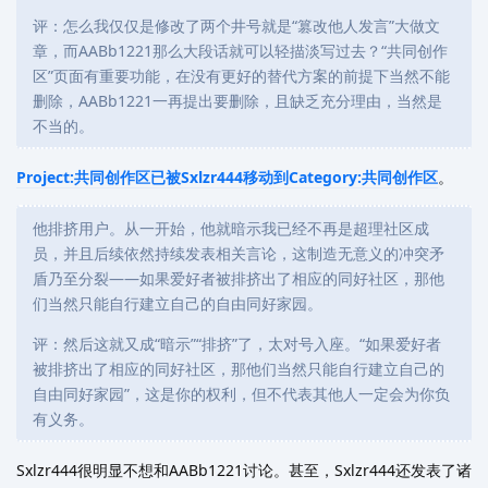
评：怎么我仅仅是修改了两个井号就是“篡改他人发言”大做文
章，而AABb1221那么大段话就可以轻描淡写过去？“共同创作
区”页面有重要功能，在没有更好的替代方案的前提下当然不能
删除，AABb1221一再提出要删除，且缺乏充分理由，当然是
不当的。
Project:共同创作区已被Sxlzr444移动到Category:共同创作区
。
他排挤用户。从一开始，他就暗示我已经不再是超理社区成
员，并且后续依然持续发表相关言论，这制造无意义的冲突矛
盾乃至分裂——如果爱好者被排挤出了相应的同好社区，那他
们当然只能自行建立自己的自由同好家园。
评：然后这就又成“暗示”“排挤”了，太对号入座。“如果爱好者
被排挤出了相应的同好社区，那他们当然只能自行建立自己的
自由同好家园”，这是你的权利，但不代表其他人一定会为你负
有义务。
Sxlzr444很明显不想和AABb1221讨论。甚至，Sxlzr444还发表了诸