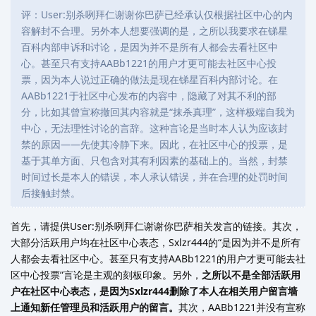
评：User:别杀咧拜仁谢谢你巴萨已经承认仅根据社区中心的内
容解封不合理。另外本人想要强调的是，之所以我要求在锑星
百科内部申诉和讨论，是因为并不是所有人都会去看社区中
心。甚至只有支持AABb1221的用户才更可能去社区中心投
票，因为本人说过正确的做法是现在锑星百科内部讨论。在
AABb1221于社区中心发布的内容中，隐藏了对其不利的部
分，比如其曾宣称撤回其内容就是“抹杀真理”，这样极端自我为
中心，无法理性讨论的言辞。这种言论是当时本人认为应该封
禁的原因——先使其冷静下来。因此，在社区中心的投票，是
基于其单方面、只包含对其有利因素的基础上的。当然，封禁
时间过长是本人的错误，本人承认错误，并在合理的处罚时间
后接触封禁。
首先，请提供User:别杀咧拜仁谢谢你巴萨相关发言的链接。其次，
大部分活跃用户均在社区中心表态，Sxlzr444的“是因为并不是所有
人都会去看社区中心。甚至只有支持AABb1221的用户才更可能去社
区中心投票”言论是主观的刻板印象。另外，
之所以不是全部活跃用
户在社区中心表态，是因为Sxlzr444删除了本人在相关用户留言墙
上通知新任管理员和活跃用户的留言。
其次，AABb1221并没有宣称