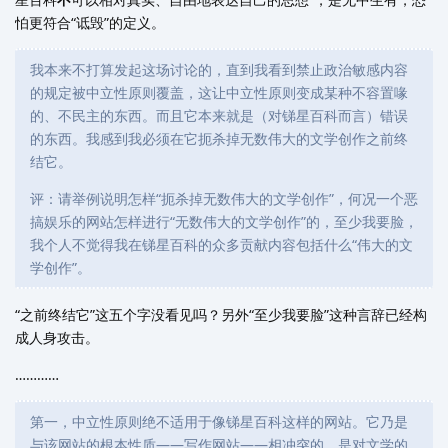
怕更符合“诋毁”的定义。
我本来不打算发起这场讨论的，直到我看到禁止政治敏感内容
的规定被中立性原则覆盖，这让中立性原则变成某种不容置喙
的、不民主的东西。而且它本来就是（对锑星百科而言）错误
的东西。我感到我必须在它扼杀掉无数伟大的文学创作之前终
结它。
评：请举例说明怎样“扼杀掉无数伟大的文学创作”，何况一个恶
搞娱乐的网站怎样进行“无数伟大的文学创作”的，至少我要脸，
我个人不觉得我在锑星百科的众多贡献内容包括什么“伟大的文
学创作”。
“之前终结它”这五个字没看见吗？另外“至少我要脸”这种言辞已经构
成人身攻击。
…………
第一，中立性原则绝不适用于像锑星百科这样的网站。它乃是
与该网站的根本性质——写作网站——相冲突的，是对文学的