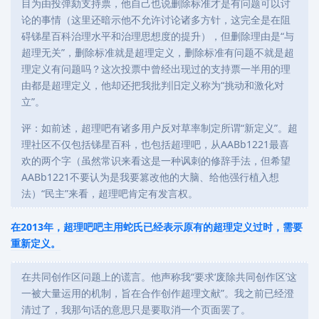
目为由投弹劾支持票，他自己也说删除标准才是有问题可以讨
论的事情（这里还暗示他不允许讨论诸多方针，这完全是在阻
碍锑星百科治理水平和治理思想度的提升），但删除理由是“与
超理无关”，删除标准就是超理定义，删除标准有问题不就是超
理定义有问题吗？这次投票中曾经出现过的支持票一半用的理
由都是超理定义，他却还把我批判旧定义称为“挑动和激化对
立”。
评：如前述，超理吧有诸多用户反对草率制定所谓“新定义”。超
理社区不仅包括锑星百科，也包括超理吧，从AABb1221最喜
欢的两个字（虽然常识来看这是一种讽刺的修辞手法，但希望
AABb1221不要认为是我要篡改他的大脑、给他强行植入想
法）“民主”来看，超理吧肯定有发言权。
在2013年，超理吧吧主用蛇氏已经表示原有的超理定义过时，需要
重新定义。
在共同创作区问题上的谎言。他声称我“要求‘废除共同创作区’这
一被大量运用的机制，旨在合作创作超理文献”。我之前已经澄
清过了，我那句话的意思只是要取消一个页面罢了。