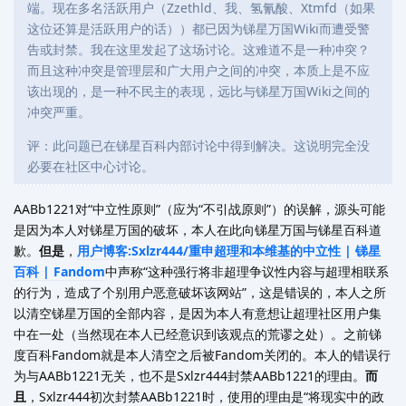
端。现在多名活跃用户（Zzethld、我、氢氰酸、Xtmfd（如果
这位还算是活跃用户的话））都已因为锑星万国Wiki而遭受警
告或封禁。我在这里发起了这场讨论。这难道不是一种冲突？
而且这种冲突是管理层和广大用户之间的冲突，本质上是不应
该出现的，是一种不民主的表现，远比与锑星万国Wiki之间的
冲突严重。
评：此问题已在锑星百科内部讨论中得到解决。这说明完全没
必要在社区中心讨论。
AABb1221对“中立性原则”（应为“不引战原则”）的误解，源头可能
是因为本人对锑星万国的破坏，本人在此向锑星万国与锑星百科道
歉。
但是
，
用户博客:Sxlzr444/重申超理和本维基的中立性 | 锑星
百科 | Fandom
中声称“这种强行将非超理争议性内容与超理相联系
的行为，造成了个别用户恶意破坏该网站”，这是错误的，本人之所
以清空锑星万国的全部内容，是因为本人有意想让超理社区用户集
中在一处（当然现在本人已经意识到该观点的荒谬之处）。之前锑
度百科Fandom就是本人清空之后被Fandom关闭的。本人的错误行
为与AABb1221无关，也不是Sxlzr444封禁AABb1221的理由。
而
且
，Sxlzr444初次封禁AABb1221时，使用的理由是“将现实中的政