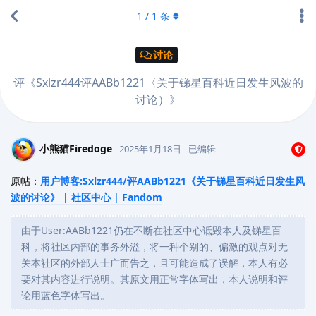
1
/
1
条
讨论
评《Sxlzr444评AABb1221〈关于锑星百科近日发生风波的
讨论）》
小熊猫Firedoge
2025年1月18日
已编辑
原帖：
用户博客:Sxlzr444/评AABb1221《关于锑星百科近日发生风
波的讨论》 | 社区中心 | Fandom
由于User:AABb1221仍在不断在社区中心诋毁本人及锑星百
科，将社区内部的事务外溢，将一种个别的、偏激的观点对无
关本社区的外部人士广而告之，且可能造成了误解，本人有必
要对其内容进行说明。其原文用正常字体写出，本人说明和评
论用蓝色字体写出。