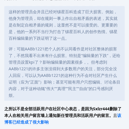
这样的管理员会并且已经对锑星百科造成了巨大损害。例如，
他身为管理员，却在规则一事上作出自相矛盾的表述，其实就
是在制定自相矛盾的规则，这显然不是可以接受的。更重要的
是，他的一系列不当行为打击了锑星百科人的创作热情。锑星
百科编辑量的下跌证明了这一点。
评：可能AABb1221把个人的不认同看作是对社区整体的损害
了，不然我看不出来有什么损害。特别是“编辑量的下跌”，还给
管理员设置kpi了？影响编辑量的因素很多，。但考虑到
AABb1221的许多主张没得到大多数用户的关注，部分完全没
人回应，可以认为AABb1221的这种行为不会对社区产生什么
证明（应为“正面”）影响；甚至可能有用户只想编辑、讨论条目
内容，对于这种动辄“伟大”“真理”“民主”“自由”的口号感到厌
烦。
之所以不是全部活跃用户在社区中心表态，是因为Sxlzr444删除了
本人在相关用户留言墙上通知新任管理员和活跃用户的留言。
且
该
博客已经造成了很大影响