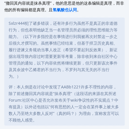
“撤回其内容就是抹杀真理”，他的意思是他的这条编辑是真理，而非
他的所有编辑都是真理。且
氢氰酸也认同
。
Sxlzr444犯了诸多错误，还有许多行为虽然不是真正的非道德
行为，但也表明他缺乏当一名管理员所必须的理性思维能力等
能力。（以下许多指控是在事情进行到我被再次封禁这一步之
后很久才撰写的。虽然事情已经结束，但基于捍卫历史真相、
履行进谏义务规劝当事人改正（希望不要起到反效果）、新证
据出现导致内容过时需要更新等考量，除非收到来自社区中心
管理员的通知，以下内容依然将继续更新，但只更新该次事件
及其余波中乙烯君的不当行为，不罗列与其无关的不当行
为。）
评：本人倒是在讨论中发现了AABb1221许多不理性的内容，
除了前述撤回其内容就是“抹杀真理”（这段话的来源在其所述
Forum:社区中心是否允许发布关于wiki争议性的不实观点？中
有提及）以外还包括以“何有思想的人一定会在某件事上被大多
数人乃至绝大多数人反对”（真的吗？）为理由，宣称发言可以
不顾他人感受。