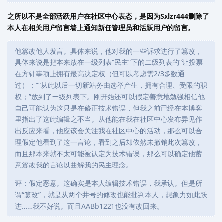
之所以不是全部活跃用户在社区中心表态，是因为Sxlzr444删除了
本人在相关用户留言墙上通知新任管理员和活跃用户的留言。
他篡改他人发言。具体来说，他对我的一些诉求进行了篡改，
具体来说是把本来放在一级列表“民主”下的二级列表的“让投票
在方针事项上拥有最高决定权（但可以考虑需2/3多数通
过）；”“从此以后一切新站务由选举产生，拥有合理、受限的职
权；”放到了一级列表下。刚开始还可以假定善意地勉强相信他
自己可能认为这只是在修正技术错误，但我之前已经在本博客
里指出了这此编辑之不当。从他能在我在社区中心发布异见作
出反应来看，他应该会关注我在社区中心的活动，那么可以合
理假定他看到了这一言论，看到之后却依然未撤销此次篡改，
而且那本来就不太可能被认定为技术错误，那么可以确定他蓄
意篡改我的言论以曲解我的民主理念。
评：假定恶意。这确实是本人编辑技术错误，我承认。但是所
谓“篡改”，就是从两个井号的修改也能批判本人，想象力如此跃
进……我不好说。而且AABb1221也没有改回来。