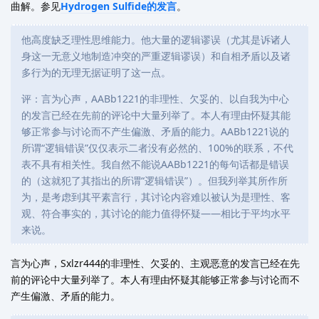
曲解。参见
Hydrogen Sulfide的发言
。
他高度缺乏理性思维能力。他大量的逻辑谬误（尤其是诉诸人
身这一无意义地制造冲突的严重逻辑谬误）和自相矛盾以及诸
多行为的无理无据证明了这一点。
评：言为心声，AABb1221的非理性、欠妥的、以自我为中心
的发言已经在先前的评论中大量列举了。本人有理由怀疑其能
够正常参与讨论而不产生偏激、矛盾的能力。AABb1221说的
所谓“逻辑错误”仅仅表示二者没有必然的、100%的联系，不代
表不具有相关性。我自然不能说AABb1221的每句话都是错误
的（这就犯了其指出的所谓“逻辑错误”）。但我列举其所作所
为，是考虑到其平素言行，其讨论内容难以被认为是理性、客
观、符合事实的，其讨论的能力值得怀疑——相比于平均水平
来说。
言为心声，Sxlzr444的非理性、欠妥的、主观恶意的发言已经在先
前的评论中大量列举了。本人有理由怀疑其能够正常参与讨论而不
产生偏激、矛盾的能力。