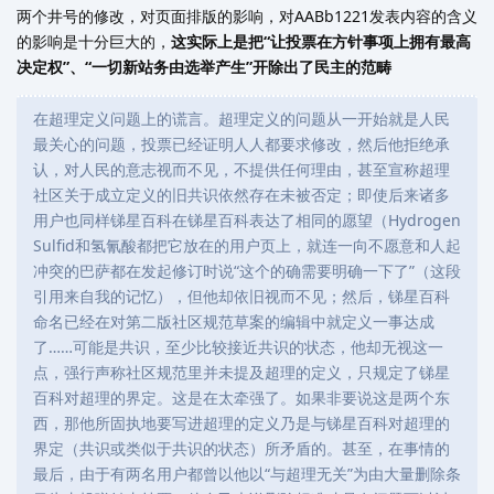
两个井号的修改，对页面排版的影响，对AABb1221发表内容的含义
的影响是十分巨大的，
这实际上是把“让投票在方针事项上拥有最高
决定权”、“一切新站务由选举产生”开除出了民主的范畴
在超理定义问题上的谎言。超理定义的问题从一开始就是人民
最关心的问题，投票已经证明人人都要求修改，然后他拒绝承
认，对人民的意志视而不见，不提供任何理由，甚至宣称超理
社区关于成立定义的旧共识依然存在未被否定；即使后来诸多
用户也同样锑星百科在锑星百科表达了相同的愿望（Hydrogen
Sulfid和氢氰酸都把它放在的用户页上，就连一向不愿意和人起
冲突的巴萨都在发起修订时说“这个的确需要明确一下了”（这段
引用来自我的记忆），但他却依旧视而不见；然后，锑星百科
命名已经在对第二版社区规范草案的编辑中就定义一事达成
了……可能是共识，至少比较接近共识的状态，他却无视这一
点，强行声称社区规范里并未提及超理的定义，只规定了锑星
百科对超理的界定。这是在太牵强了。如果非要说这是两个东
西，那他所固执地要写进超理的定义乃是与锑星百科对超理的
界定（共识或类似于共识的状态）所矛盾的。甚至，在事情的
最后，由于有两名用户都曾以他以“与超理无关”为由大量删除条