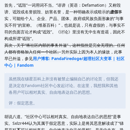
首先，“诋毁”一词用词不当。“诽谤（英语：Defamation）又称毁
谤、诋毁或名誉损毁、妨害名誉，是一种明确表示或暗示的
虚假
事
实，可能给个人、企业、产品、团体、政府或民族负面形象的”与事
实不符“的宣称。（维基百科）”，也就是说，只有虚假的，与事实不
符的负面言论才构成“诋毁”。《讨论》里没有无中生有造谣，因此不
构成所谓“诋毁”。
其次，关于“将社区内部的事务外溢”，这种指控是完全无理的。任何
人都有资格加入任何一个社区。
另外实际上因为本人的缘故，此事
早已外溢，参见
用户博客: PandaFiredoge/超理社区大变革 | 社区
中心 | Fandom
虽然我在锑星百科上并没有被禁止编辑自己的讨论页，但我还
是决定在Fandom社区中心发起讨论。在这里，我想我和其他
各用户可以相对真实、自由地表达自己的思想。
评：假定恶意。
胡说八道。“社区中心可以相对真实、自由地表达自己的思想”是事
实。Sxlzr444认为其属于假定恶意，实际上是将其恶意解读成了“锑
星百科
不
可以相对真实、自由地表达自己的思想”，是无中生有，恐