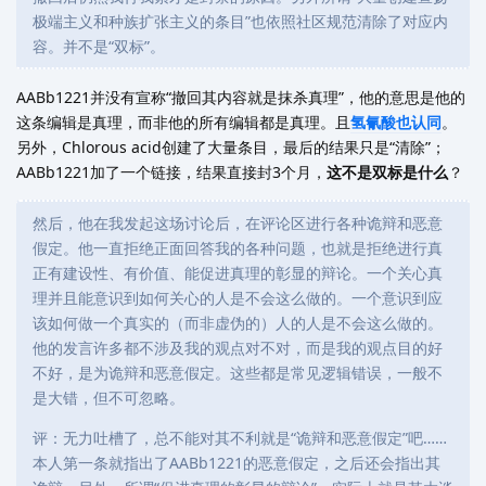
极端主义和种族扩张主义的条目”也依照社区规范清除了对应内
容。并不是“双标”。
AABb1221并没有宣称“撤回其内容就是抹杀真理”，他的意思是他的
这条编辑是真理，而非他的所有编辑都是真理。且
氢氰酸也认同
。
另外，Chlorous acid创建了大量条目，最后的结果只是“清除”；
AABb1221加了一个链接，结果直接封3个月，
这不是双标是什么
？
然后，他在我发起这场讨论后，在评论区进行各种诡辩和恶意
假定。他一直拒绝正面回答我的各种问题，也就是拒绝进行真
正有建设性、有价值、能促进真理的彰显的辩论。一个关心真
理并且能意识到如何关心的人是不会这么做的。一个意识到应
该如何做一个真实的（而非虚伪的）人的人是不会这么做的。
他的发言许多都不涉及我的观点对不对，而是我的观点目的好
不好，是为诡辩和恶意假定。这些都是常见逻辑错误，一般不
是大错，但不可忽略。
评：无力吐槽了，总不能对其不利就是“诡辩和恶意假定”吧……
本人第一条就指出了AABb1221的恶意假定，之后还会指出其