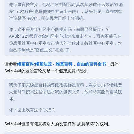
他行事官僚主义。他第二次封禁我时莫名其妙讲什么繁琐的“程
序”（这“程序”也是他凭空捏造出来的），从头到尾一直在纠结
讨论是否“有效”，即使民意已经十分明确。
评：这不是遵守社区中心的规定吗（前面已经提过）？
AABb1221很喜欢拿社区中心规定来攻击本人，可你不能只在
你想用社区中心规定攻击他人的时候才支持社区中心规定，对
自己不利就是“官僚主义”“捏造”了。
请参看
维基百科:维基法匠 - 维基百科，自由的百科全书
，另外
Sxlzr444的这段言论又是一个假定恶意+诋毁。
我为了消灭锑星百科的弊政改善锑星百科，竭尽心力不惜耗费
大量时间撰写这些论述尽我的进谏义务，他却将其贬为蓄意破
坏。
评：世上没有这个“义务”。
Sxlzr444也没有随意将别人的发言打为“恶意破坏”的权利。