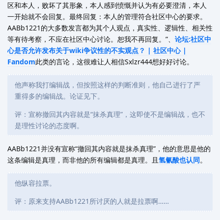
区和本人，败坏了其形象，本人感到愤慨并认为有必要澄清，本人
一开始就不会回复。最终回复：本人的管理符合社区中心的要求。
AABb1221的大多数发言都为其个人观点，真实性、逻辑性、相关性
等有待考察，不应在社区中心讨论。恕我不再回复。”、
论坛:社区中
心是否允许发布关于wiki争议性的不实观点？ | 社区中心 |
Fandom
此类的言论，这很难让人相信Sxlzr444想好好讨论。
他声称我打编辑战，但按照这样的判断准则，他自己进行了严
重得多的编辑战。论证见下。
评：宣称撤回其内容就是“抹杀真理”，这即使不是编辑战，也不
是理性讨论的态度啊。
AABb1221并没有宣称“撤回其内容就是抹杀真理”，他的意思是他的
这条编辑是真理，而非他的所有编辑都是真理。且
氢氰酸也认同
。
他纵容拉票。
评：原来支持AABb1221所讨厌的人就是拉票啊……