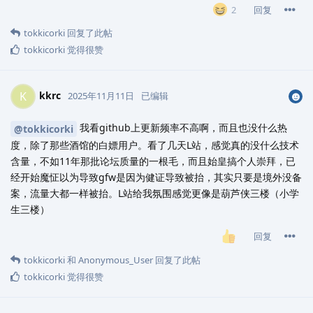
回复
2
tokkicorki
回复了此帖
tokkicorki
觉得很赞
kkrc
K
2025年11月11日
已编辑
我看github上更新频率不高啊，而且也没什么热
@tokkicorki
度，除了那些酒馆的白嫖用户。看了几天L站，感觉真的没什么技术
含量，不如11年那批论坛质量的一根毛，而且始皇搞个人崇拜，已
经开始魔怔以为导致gfw是因为健证导致被抬，其实只要是境外没备
案，流量大都一样被抬。L站给我氛围感觉更像是葫芦侠三楼（小学
生三楼）
回复
tokkicorki
和
Anonymous_User
回复了此帖
tokkicorki
觉得很赞