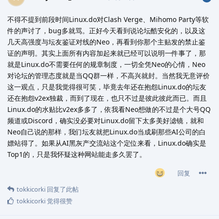
不得不提到前段时间Linux.do对Clash Verge、Mihomo Party等软
件的声讨了，bug多就骂。正好今天看到说论坛酷安化的，以及这
几天高强度与坛友鉴证对线的Neo，再看到你那个主贴发的禁止鉴
证的声明。其实上面所有内容加起来就已经可以说明一件事了，那
就是Linux.do不需要任何的规章制度，一切全凭Neo的心情，Neo
对论坛的管理态度就是当QQ群一样，不高兴就封。当然我无意评价
这一观点，只是我觉得很可笑，毕竟去年还在抱怨Linux.do的坛友
还在抱怨v2ex独裁，而到了现在，也只不过是彼此彼此而已。而且
Linux.do的水贴比v2ex多多了，依我看Neo想做的不过是个大号QQ
频道或Discord，确实没必要对Linux.do留下太多美好滤镜，就和
Neo自己说的那样，我们坛友就把Linux.do当成刷那些AI公司的白
嫖站得了。如果从AI黑灰产交流站这个定位来看，Linux.do确实是
Top1的，只是我怀疑这种网站能走多久罢了。
回复
tokkicorki
回复了此帖
tokkicorki
觉得很赞