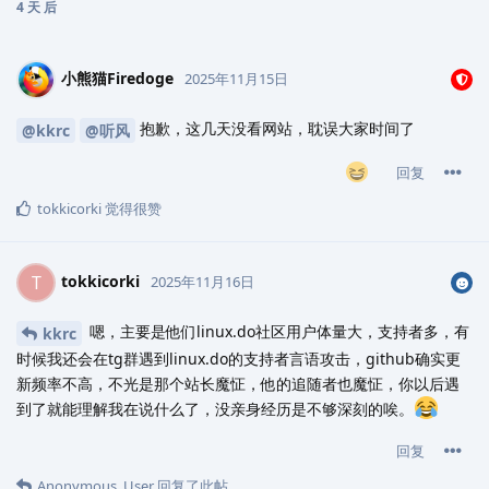
4 天
后
小熊猫Firedoge
2025年11月15日
抱歉，这几天没看网站，耽误大家时间了
@kkrc
@听风
回复
tokkicorki
觉得很赞
tokkicorki
T
2025年11月16日
嗯，主要是他们linux.do社区用户体量大，支持者多，有
kkrc
时候我还会在tg群遇到linux.do的支持者言语攻击，github确实更
新频率不高，不光是那个站长魔怔，他的追随者也魔怔，你以后遇
到了就能理解我在说什么了，没亲身经历是不够深刻的唉。
回复
Anonymous_User
回复了此帖