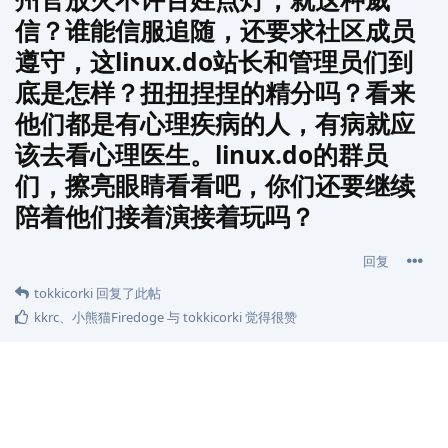
信？谁能信服追随，还要求社区成员
遵守，这linux.do站长和管理员们到
底是怎样？扭扭捏捏的精分吗？看来
他们都是有心理疾病的人，有病就应
该去看心理医生。linux.do的群员
们，擦亮眼睛看看吧，你们还要继续
陪着他们接着演接着玩吗？
回复
tokkicorki
回复了此帖
kkrc
、
小熊猫Firedoge
与
tokkicorki
觉得很赞
13 天
后
tokkicorki
T
1月2日