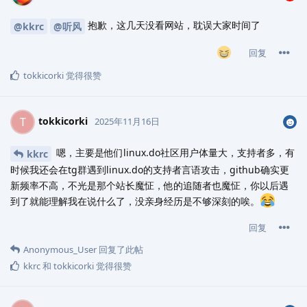
抱歉，这几天没看网站，耽误大家时间了
@kkrc
@听风
回复
tokkicorki
觉得很赞
tokkicorki
T
2025年11月16日
嗯，主要是他们linux.do社区用户体量大，支持者多，有
kkrc
时候我还会在tg群遇到linux.do的支持者言语攻击，github确实更
新频率不高，不光是那个站长魔怔，他的追随者也魔怔，你以后遇
到了就能理解我在说什么了，没亲身经历是不够深刻的唉。
回复
Anonymous_User
回复了此帖
kkrc
和
tokkicorki
觉得很赞