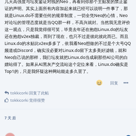
几天高强度与坛友鉴证对线的Neo，再看到你那个主贴发的禁止鉴
证的声明。其实上面所有内容加起来就已经可以说明一件事了，那
就是Linux.do不需要任何的规章制度，一切全凭Neo的心情，Neo
对论坛的管理态度就是当QQ群一样，不高兴就封。当然我无意评价
这一观点，只是我觉得很可笑，毕竟去年还在抱怨Linux.do的坛友
还在抱怨v2ex独裁，而到了现在，也只不过是彼此彼此而已。而且
Linux.do的水贴比v2ex多多了，依我看Neo想做的不过是个大号QQ
频道或Discord，确实没必要对Linux.do留下太多美好滤镜，就和
Neo自己说的那样，我们坛友就把Linux.do当成刷那些AI公司的白
嫖站得了。如果从AI黑灰产交流站这个定位来看，Linux.do确实是
Top1的，只是我怀疑这种网站能走多久罢了。
回复
tokkicorki
回复了此帖
tokkicorki
觉得很赞
7 天
后