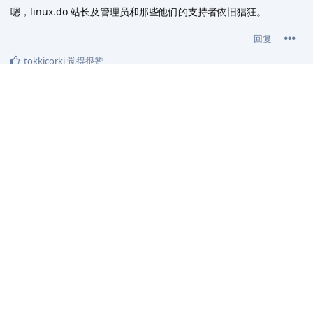
嗯，linux.do 站长及管理员和那些他们的支持者依旧猖狂。
回复
tokkicorki
觉得很赞
17 天
后
tokkicorki
T
1月19日
已编辑
抱歉我又发错地方了，过了几天，我才偶然想到应该在这里发。
我有个问题，我想知道，我们这样算是故意找事吗？如果有不公平
的规则，不公平的处理，不公平的被对待，我们说出来，那站长和
管理员们还要指鹿为马说封禁就是删除，还要被打上“自私”、“不利
于团结”、“没事找事”的标签，是我们错了吗？他们连句道歉也没
有，看看那些狂热的linux.do的站长、管理员和群员社区成员的评
论以及tg群员那些嘲讽的言论，我只想知道我们这样做到底错没
错，我们都是少数人，永远无法与多数人的群体抗衡，就像拿豌豆
荚和百度抗衡一样。体量不一样。