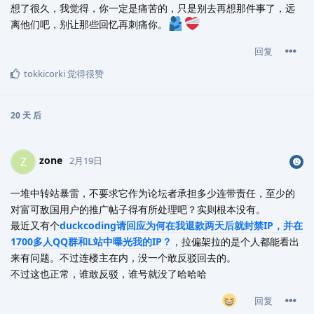
想了很久，我觉得，你一定是痛苦的，只是别去再想那件事了，远
离他们吧，别让那些回忆再刺痛你。
回复
tokkicorki
觉得很赞
20 天
后
zone
Z
2月19日
一堆中转站暴雷，不要求它作为论坛者承担多少连带责任，至少的
对富可敌国用户的推广帖子得有所处理吧？实则根本没有。
最近又有个
duckcoding请回应为何在我退款两天后就封禁IP，并在
1700多人QQ群和L站中曝光我的IP？
，拉偏架拉的是个人都能看出
来有问题。不过连楼主在内，没一个敢反驳回去的。
不过这也正常，谁敢反驳，谁号就没了哈哈哈
回复