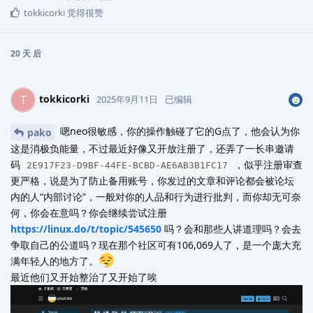
tokkicorki
觉得很赞
20 天
后
tokkicorki
T
2025年9月11日
已编辑
嗯neo很敏感，你的操作触碰了它的G点了，他会认为你
pako
这是消极负能量，不过最近好像又开放注册了，还弄了一长串邀请
码
，似乎注册审查
2E917F23-D9BF-44FE-BCBD-AE6AB3B1FC17
更严格，说是为了防止备用账号，你发过的文章和评论都会被论坛
内的人“内部讨论”，一般对你的人品和行为进行批判，而你却无可奈
何，你会在意吗？你会继续尝试注册
https://linux.do/t/topic/545650
吗？会和那些人讲道理吗？会去
争取自己的公道吗？现在那个社区可有106,069人了，是一个庞大充
满年轻人的地方了。
最近他们又开始整治了又开始了唉