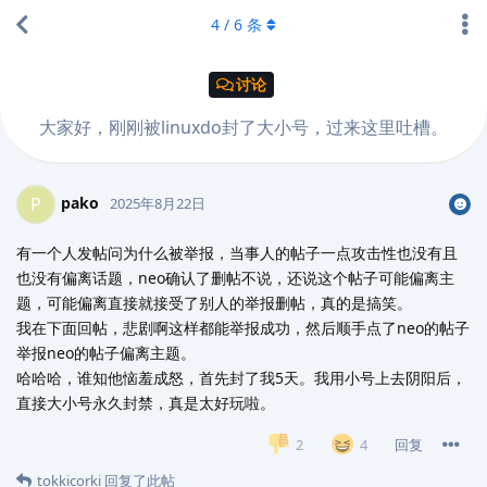
4
/
6
条
讨论
大家好，刚刚被linuxdo封了大小号，过来这里吐槽。
pako
P
2025年8月22日
有一个人发帖问为什么被举报，当事人的帖子一点攻击性也没有且
也没有偏离话题，neo确认了删帖不说，还说这个帖子可能偏离主
题，可能偏离直接就接受了别人的举报删帖，真的是搞笑。
我在下面回帖，悲剧啊这样都能举报成功，然后顺手点了neo的帖子
举报neo的帖子偏离主题。
哈哈哈，谁知他恼羞成怒，首先封了我5天。我用小号上去阴阳后，
直接大小号永久封禁，真是太好玩啦。
回复
2
4
tokkicorki
回复了此帖