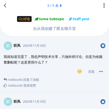
3
/
5
条
讨论
Some Subtopic
Staff post
自从我创建了匿名聊天室
听风
听
2025年11月10日
我就知道完蛋了，我也声明技术分享，只做科研讨论。但是为啥频
繁删帖呢？这是畏惧什么了？
回复
tokkicorki
回复了此帖
tokkicorki
觉得很赞
听风
听
2025年11月10日