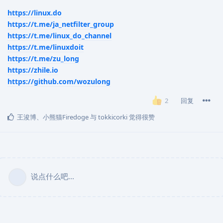
https://linux.do
https://t.me/ja_netfilter_group
https://t.me/linux_do_channel
https://t.me/linuxdoit
https://t.me/zu_long
https://zhile.io
https://github.com/wozulong
回复
2
王浚博
、
小熊猫Firedoge
与
tokkicorki
觉得很赞
说点什么吧...