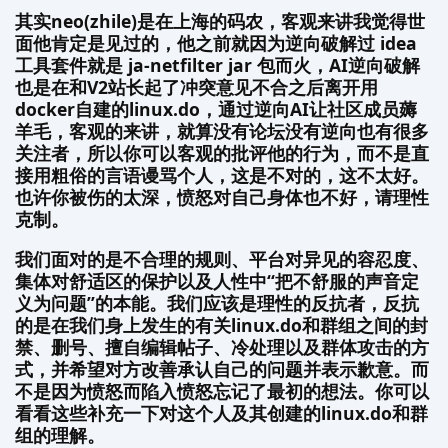
其实neo(zhile)是在上海的码农，客观来讲我觉得世
面他肯定是见过的，他之前就因为逆向破解过 idea
工具套件就是 ja-netfilter jar 包而火，AI逆向破解
也是在和V2站长起了冲突意见不合之后离开用
docker自建的linux.do，通过逆向AI让社区成员薅
羊毛，客观的来讲，就算没有论坛没有逆向也有很多
关注者，所以你可以客观的批评他的行为，而不是直
接用粗俗的言语谩骂个人，这是不对的，这不太好。
也许你被伤的太深，愤怒对自己身体也不好，请理性
克制。
我们面对的是不合理的规则、平台对异见的容忍度、
集体对舒适区的保护以及人性中“把不舒服的声音定
义为问题”的本能。我们应该是理性的反抗者，反抗
的是在我们身上发生的有关linux.do和群组之间的封
禁、删号、擅自编辑帖子、冷处理以及群体攻击的方
式，并希望对方改善承认自己的问题并表示歉意。而
不是因为愤怒而陷入愤怒忘记了最初的想法。你可以
看看这些补充一下对这个人及其创建的linux.do和群
组的理解。