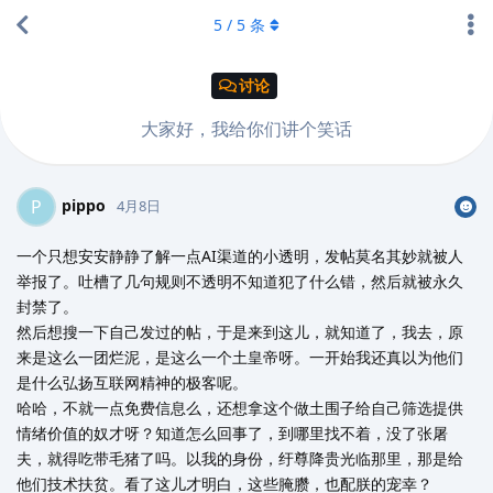
5
/
5
条
讨论
大家好，我给你们讲个笑话
pippo
P
4月8日
一个只想安安静静了解一点AI渠道的小透明，发帖莫名其妙就被人
举报了。吐槽了几句规则不透明不知道犯了什么错，然后就被永久
封禁了。
然后想搜一下自己发过的帖，于是来到这儿，就知道了，我去，原
来是这么一团烂泥，是这么一个土皇帝呀。一开始我还真以为他们
是什么弘扬互联网精神的极客呢。
哈哈，不就一点免费信息么，还想拿这个做土围子给自己筛选提供
情绪价值的奴才呀？知道怎么回事了，到哪里找不着，没了张屠
夫，就得吃带毛猪了吗。以我的身份，纡尊降贵光临那里，那是给
他们技术扶贫。看了这儿才明白，这些腌臜，也配朕的宠幸？