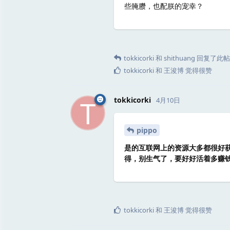
些腌臜，也配朕的宠幸？
tokkicorki
和
shithuang
回复了此帖
tokkicorki
和
王浚博
觉得很赞
T
tokkicorki
4月10日
pippo
是的互联网上的资源大多都很好获
得，别生气了，要好好活着多赚
tokkicorki
和
王浚博
觉得很赞