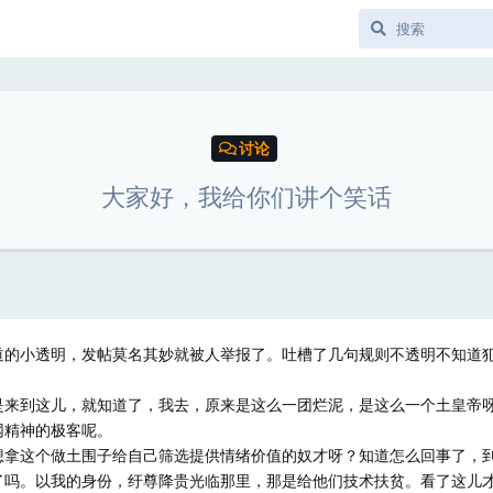
讨论
大家好，我给你们讲个笑话
道的小透明，发帖莫名其妙就被人举报了。吐槽了几句规则不透明不知道
是来到这儿，就知道了，我去，原来是这么一团烂泥，是这么一个土皇帝
网精神的极客呢。
想拿这个做土围子给自己筛选提供情绪价值的奴才呀？知道怎么回事了，
了吗。以我的身份，纡尊降贵光临那里，那是给他们技术扶贫。看了这儿