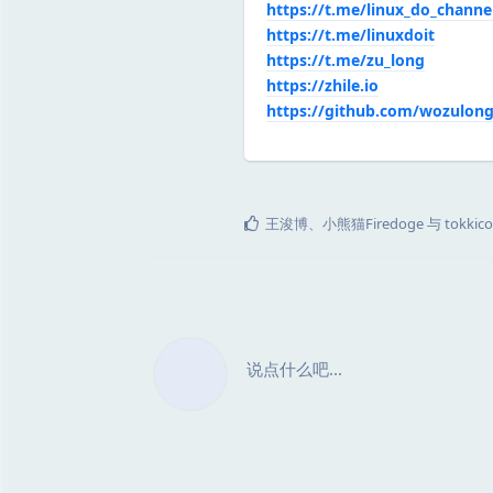
https://t.me/linux_do_channe
https://t.me/linuxdoit
https://t.me/zu_long
https://zhile.io
https://github.com/wozulon
王浚博
、
小熊猫Firedoge
与
tokkico
说点什么吧...