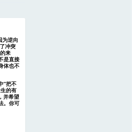
因为逆向
长起了冲突
观的来
不是直接
身体也不
中“把不
发生的有
，并希望
法。你可