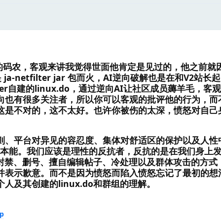
是在上海的码农，客观来讲我觉得世面他肯定是见过的，他之前就
ja-netfilter jar 包而火，AI逆向破解也是在和V2站
er自建的linux.do，通过逆向AI让社区成员薅羊毛，客
向也有很多关注者，所以你可以客观的批评他的行为，而
这是不对的，这不太好。也许你被伤的太深，愤怒对自己
则、平台对异见的容忍度、集体对舒适区的保护以及人性
的本能。我们应该是理性的反抗者，反抗的是在我们身上
之间的封禁、删号、擅自编辑帖子、冷处理以及群体攻击的方式
并表示歉意。而不是因为愤怒而陷入愤怒忘记了最初的想
及其创建的linux.do和群组的理解。
up