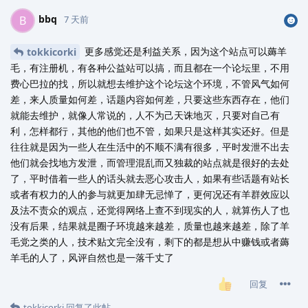
bbq
B
7 天前
更多感觉还是利益关系，因为这个站点可以薅羊
tokkicorki
毛，有注册机，有各种公益站可以搞，而且都在一个论坛里，不用
费心巴拉的找，所以就想去维护这个论坛这个环境，不管风气如何
差，来人质量如何差，话题内容如何差，只要这些东西存在，他们
就能去维护，就像人常说的，人不为己天诛地灭，只要对自己有
利，怎样都行，其他的他们也不管，如果只是这样其实还好。但是
往往就是因为一些人在生活中的不顺不满有很多，平时发泄不出去
他们就会找地方发泄，而管理混乱而又独裁的站点就是很好的去处
了，平时借着一些人的话头就去恶心攻击人，如果有些话题有站长
或者有权力的人的参与就更加肆无忌惮了，更何况还有羊群效应以
及法不责众的观点，还觉得网络上查不到现实的人，就算伤人了也
没有后果，结果就是圈子环境越来越差，质量也越来越差，除了羊
毛党之类的人，技术贴文完全没有，剩下的都是想从中赚钱或者薅
羊毛的人了，风评自然也是一落千丈了
回复
tokkicorki
回复了此帖