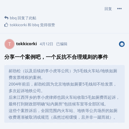
回复
bbq
回复了此帖
tokkicorki
和
bbq
觉得很赞
tokkicorki
T
4月12日
已编辑
分享一个案例吧，一个反抗不合理规则的事件
郝劲松（以及后续的李小虎等公民）为5毛钱火车站/地铁如厕
费发票维权的案例。
2004年前后，郝劲松因为北京地铁如厕要5毛钱却不给发票，
多次起诉地铁公司。
后来江西萍乡的李小虎律师也因火车站收取5毛如厕费而起诉，
最终打到财政部明确“站内厕所”包括候车室等全部区域。
这些个案胜诉后，全国范围内火车站、地铁等公共场所的如厕
收费逐渐被取消或规范（虽然过程缓慢，且并非一蹴而就）。