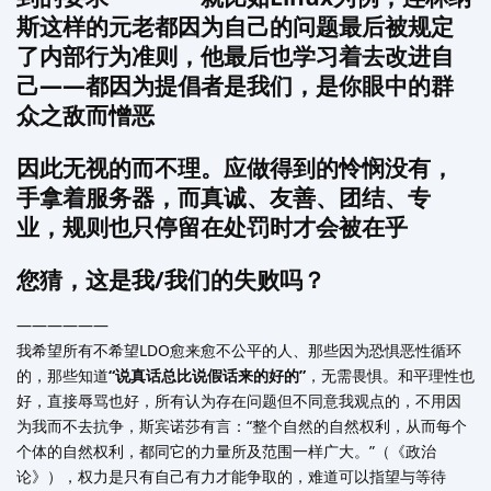
斯这样的元老都因为自己的问题最后被规定
了内部行为准则，他最后也学习着去改进自
己——都因为提倡者是我们，是你眼中的群
众之敌而憎恶
因此无视的而不理。应做得到的怜悯没有，
手拿着服务器，而真诚、友善、团结、专
业，规则也只停留在处罚时才会被在乎
您猜，这是我/我们的失败吗？
——————
我希望所有不希望LDO愈来愈不公平的人、那些因为恐惧恶性循环
的，那些知道
“说真话总比说假话来的好的”
，无需畏惧。和平理性也
好，直接辱骂也好，所有认为存在问题但不同意我观点的，不用因
为我而不去抗争，斯宾诺莎有言：“整个自然的自然权利，从而每个
个体的自然权利，都同它的力量所及范围一样广大。”（《政治
论》），权力是只有自己有力才能争取的，难道可以指望与等待