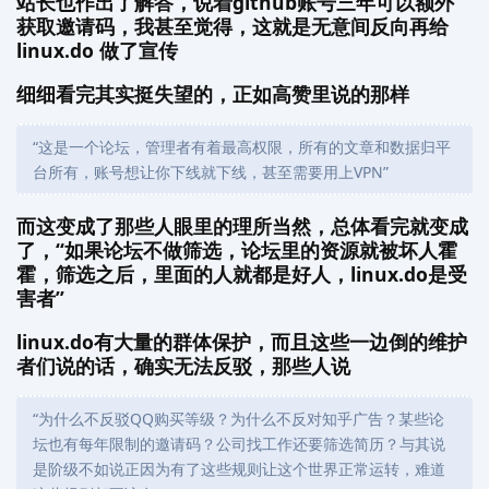
站长也作出了解答，说着github账号三年可以额外
获取邀请码，我甚至觉得，这就是无意间反向再给
linux.do 做了宣传
细细看完其实挺失望的，正如高赞里说的那样
“这是一个论坛，管理者有着最高权限，所有的文章和数据归平
台所有，账号想让你下线就下线，甚至需要用上VPN”
而这变成了那些人眼里的理所当然，总体看完就变成
了，“如果论坛不做筛选，论坛里的资源就被坏人霍
霍，筛选之后，里面的人就都是好人，linux.do是受
害者”
linux.do有大量的群体保护，而且这些一边倒的维护
者们说的话，确实无法反驳，那些人说
“为什么不反驳QQ购买等级？为什么不反对知乎广告？某些论
坛也有每年限制的邀请码？公司找工作还要筛选简历？与其说
是阶级不如说正因为有了这些规则让这个世界正常运转，难道