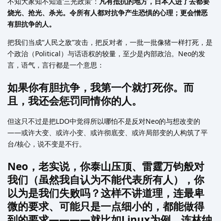
不知大家知不知道‘三光政策’：
凡有抵抗的地方，日本人进了去都要
烧光、抢光、杀光。令所有人都对抗争产生恐惧的心理；更会憎恶
有胆抗争的人。
把我们当成“人民之敌”攻击，把反对者，一批一批像猪一样打死，是
个政治（Political）与话语权的较量，至少是内部政治。Neo的发
言，语气，言行都是一个意思：
如果你有胆抗争，我第一个就打死你。而
且，我还会惩罚同情你的人。
但这只不过是把LDO中觉得所以哪怕不是反对Neo的与想改变的
——或许大变、或许小变、或许彻底变、或许局部变的人构筑了平
台/核心，说不变是不行。
Neo，老实说，你泰山压顶、雷霆万钧般对
我们（虽然我自认为不能代表所有人），你
以为是我们失败吗？这样不讲道理，连最卑
微的要求、可能只是一点细小的，都能做得
到的要求————就比如Linux为例，连林纳