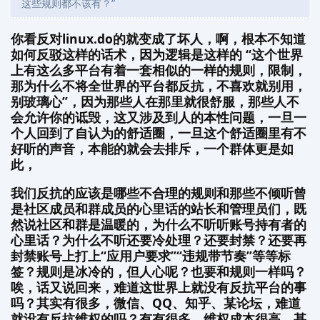
这些规则都不该有？”
你看反对linux.do的就变成了坏人，啊，根本不知道
如何反驳这样的话术，因为逻辑是这样的 “这个世界
上有这么多平台有着一套相似的一样的规则，限制，
那为什么不将全世界的平台都反抗，不喜欢就别用，
别玻璃心”，因为那些人在那里就很舒服，那些人不
会允许你的诋毁，这又涉及到人的本性问题，一旦一
个人回到了自认为的舒适圈，一旦这个舒适圈里有不
好听的声音，本能的就会去排斥，一个群体更是如
此，
我们反抗的应该是哪些不合理的规则和那些不倾听曾
是社区成员和群成员的心里话的站长和管理员们，既
然说社区和群是温暖的，为什么不听听账号持有者的
心里话？为什么不听还要冷处理？还要封禁？还要再
封禁账号上打上“应用户要求”“违规带节奏”等等标
签？规则是冰冷的，但人心呢？也要和规则一样吗？
唉，话又说回来，难道这世界上就没有反抗平台的事
吗？其实有很多，微信、QQ、知乎、某论坛，难道
就没有反抗维权的吗？有有很多，维权成本很高，甚