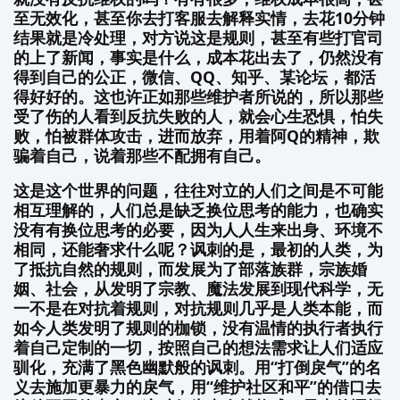
至无效化，甚至你去打客服去解释实情，去花10分钟
结果就是冷处理，对方说这是规则，甚至有些打官司
的上了新闻，事实是什么，成本花出去了，仍然没有
得到自己的公正，微信、QQ、知乎、某论坛，都活
得好好的。这也许正如那些维护者所说的，所以那些
受了伤的人看到反抗失败的人，就会心生恐惧，怕失
败，怕被群体攻击，进而放弃，用着阿Q的精神，欺
骗着自己，说着那些不配拥有自己。
这是这个世界的问题，往往对立的人们之间是不可能
相互理解的，人们总是缺乏换位思考的能力，也确实
没有有换位思考的必要，因为人人生来出身、环境不
相同，还能奢求什么呢？讽刺的是，最初的人类，为
了抵抗自然的规则，而发展为了部落族群，宗族婚
姻、社会，从发明了宗教、魔法发展到现代科学，无
一不是在对抗着规则，对抗规则几乎是人类本能，而
如今人类发明了规则的枷锁，没有温情的执行者执行
着自己定制的一切，按照自己的想法需求让人们适应
驯化，充满了黑色幽默般的讽刺。用“打倒戾气”的名
义去施加更暴力的戾气，用“维护社区和平”的借口去