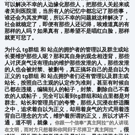
可以解决不幸的人边缘化那些人，把那些人关起来或
者关到医院里，当所有人的记忆中都忘记了那些事，
谁还会为其发声呢，所以不幸的问题就这样解决了，
社会就稳定了，即便有那些人还记得，唉难道真的有
那样的人吗？如果真有，那希望不是唱红白脸，那样
就更可悲了。
为什么 tg群组 和 站点的拥护者的管理以及群主或站
长要维护那些人呢？那和其自身的观念相违背，那些
人讨厌戾气没有理由的维护那些发泄的人，那些发泄
的人也会被封禁、被删号，真正搞坏自己的是自以为
正义的 tg群组 和 站点拥护者们还有管理以及群主或
站长，按照自己主观的认定作为准则，甚至有时候自
己都在违规，编辑别人的帖子，封禁、删除自己不喜
欢的人或帖子，完全可以看到tg群组和站点里都是对
群主、站长和管理员们的夸赞，那些人沉浸在舒适圈
之中，追求着自以为正义，却用着戾气的方式用着违
背自己理念的方式，维护着所谓的正义，所以才讲不
通，道不明，就像，
你跟一个信奉“真主阿拉”的人讲现
，很
在文明，而对方只想着和你同归于尽捍卫“真主阿拉”