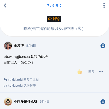
7
/
9
条
讨论
咋样推广我的论坛以及坛中博（客）
王浚博
5月4日
bb.wangjb.eu.cc是我的论坛
目前没人，怎么办？
回复
tokkicorki
回复了此帖
tokkicorki
觉得很赞
不想多说什么呀
5月4日