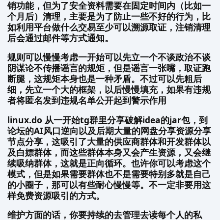
销功能，但为了安全资料需要在固定时间内（比如一
个月后）清理，主要是为了防止一些不好的行为，比
如利用平台做什么交易至少可以溯源取证，注销清理
后会通过邮件等方式通知。
规则可以慢慢考虑一开始可以先立一个不谈政治不谈
阴谋论不传播谣言的规矩，但是谣言一张嘴，取证跑
断腿，这规矩本身也是一种矛盾。不过可以先粗后
细，先立一个大的框架，以后慢慢填充，如果有违规
者将匿名发到违规名单公开起到警示作用
linux.do 从一开始tg群里分享破解idea的jar包，到
论坛的AI风口逆向以及后期大量的网盘分享资源分享
节点分享，这吸引了大量的供应商群体和开发群体以
及白嫖群体，而这些群体本身又会产生资源，又会继
续吸纳群体，这就是正向循环。也许你可以考虑这个
模式，但是如果需要群体也不是需要特别多就是自己
的小圈子，那可以有些耐心慢慢等。不一定非要用这
样免费资源吸引的方式。
维护方面的话，你要持续的去管理去读每个人的私