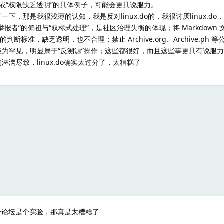
滥用”或“权限缺乏透明”的具体例子，可能会更具说服力。
，那是我很浅薄的认知，我是反对linux.do的，我很讨厌linux.do
者”的偏袒与“双标式处理”，是社区治理失衡的体现；将 Markdown 文
断标准，缺乏透明，也不合理；禁止 Archive.org、Archive.ph 
为罕见，明显属于“反溯源”操作；这些都很好，而且这些事更具有说服
漓尽致，linux.do确实太过分了，太糟糕了
个论坛是个实验，那真是太糟糕了