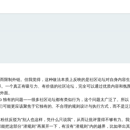
”而限制外链。但我觉得，这种做法本质上反映的是社区论坛对自身内容
择。一个真正有吸引力、有价值的社区论坛，完全可以通过优质内容和氛
看外面。
x.do 独有的问题——很多社区论坛都有类似行为，这个问题太广泛了。所
问题，我们可能更应该聚焦于它独有的、不合理的规则设计与执行方式，而不是
长和其粉丝反驳为“别人也这样，凭什么只说我”，从而让批评显得不够有力。
能把这部分"潜规则"再展开一下，有没有"潜规则"内的越界，比如举出