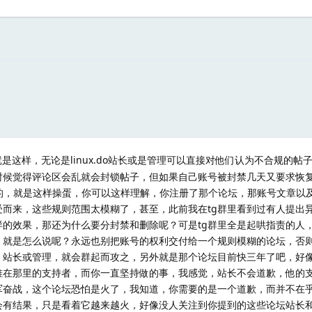
是这样，无论是linux.do站长或是管理可以直接对他们认为不合规的帖
时候觉得评论区会乱就会封锁帖子，但如果自己账号被封禁几天又要求恢
合规则的，就是这样操蛋，你可以这样理解，你注册了那个论坛，那账号文章以
而来，这些规则范围太模糊了，甚至，此前我在tg群里看到过有人提出
的效果，那还为什么要分封禁和删除呢？可是tg群里全是起哄指责的人
，就是怎么说呢？永远也别把账号的权利交付给一个规则模糊的论坛，否
、站长或管理，就会群起而攻之，另外就是那个论坛目前快三年了吧，好
堆在那里的支持者，而你一直坚持做的事，我感觉，站长不会道歉，他的
军奋战，这个论坛恐怕是火了，我知道，你需要的是一个道歉，而并不在
会有结果，只是看着它越来越火，好像没人关注到你提到的这些论坛站长