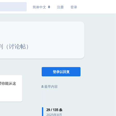
简体中文
注册
登录
批判（讨论帖）
登录以回复
望你能从这
最早内容
回复
29
/
135
条
2025年8月