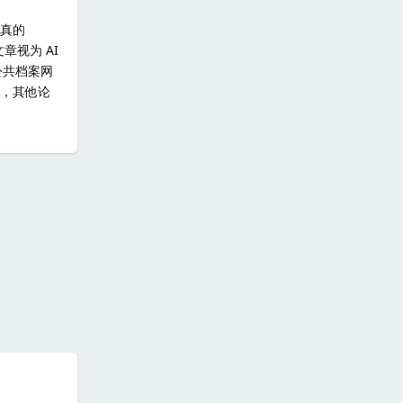
，真的
章视为 AI
等公共档案网
力，其他论
回复