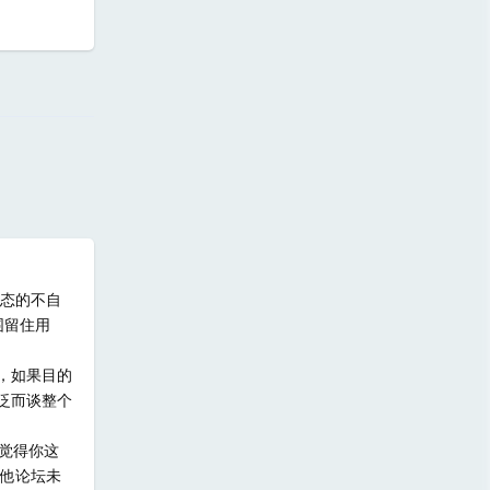
回复
生态的不自
围留住用
以，如果目的
泛泛而谈整个
我觉得你这
其他论坛未