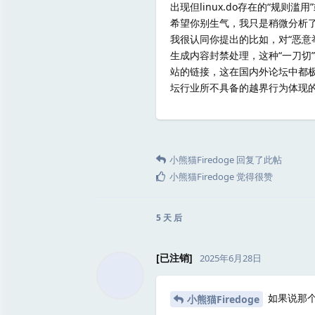
出现但linux.do存在的“规则
希望你别生气，我只是稍微分析了一下
我很认同你提出的比如，对“恶意举报
生成内容封禁处理，这种“一刀切”的判
站的链接，这在国内外论坛中都极
坛行业所不具备的越界行为体现的淋
小熊猫Firedoge
回复了此帖
小熊猫Firedoge
觉得很赞
5 天
后
[已注销]
2025年6月28日
如果说那
小熊猫Firedoge