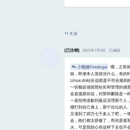
11 天
后
[已注销]
2025年7月9日
已编辑
嗯，之前就
小熊猫Firedoge
辑，即便本人觉得没什么，有的
Linux.do站长说那是不符
一切都必须按照站长和管理的感受
会直接跟你说，封禁和删除是一样
一直拒绝道歉到最后没理那个人
镖打到自己身上，那个论坛的人
又涨到了四万七千多人了吧，一
会，他们都太骄傲了，而你是孤
火，可是我担心你这样下去也不