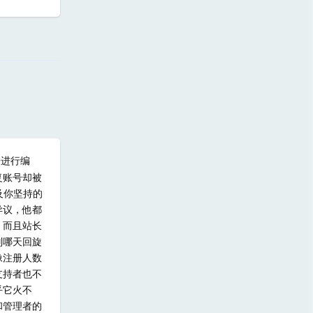
回复
子进行编
复账号却被
及你坚持的
异议，他都
，而且站长
则哪天回旋
像注册人数
支持者也不
乎它火不
和管理者的