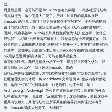
面。
而且想想看，这可能不是 linux.do 独有的问题——很多社区论坛都
有类似行为，这个问题太广泛了。所以，如果目的是具体批评
linux.do 的问题，我们可能更应该聚焦于它独有的、不合理的规则
设计与执行方式，而不是泛泛而谈整个社区论坛行业的“潜规则”。
否则，很容易被linux.do站长和其粉丝反驳为“别人也这样，凭什么
只说我”，从而让批评显得不够有力。我觉得你这个发现挺好的，我
只是在想，如果能把这部分"潜规则"再展开一下，有没有"潜规则"内
的越界，比如举出其他论坛未出现但linux.do存在的“规则滥用”或
“权限缺乏透明”的具体例子，可能会更具说服力。
希望你别生气，我只是稍微分析了一下，那是我很浅薄的认知，我
是反对linux.do的，我很讨厌linux.do，真的
我很认同你提出的比如，对“恶意举报者”的偏袒与“双标式处理”，是
社区治理失衡的体现；将 Markdown 文章视为 AI 生成内容封禁处
理，这种“一刀切”的判断标准，缺乏透明，也不合理；禁止
Archive.org、Archive.ph 等公共档案网站的链接，这在国内外论
坛中都极为罕见，明显属于“反溯源”操作；这些都很好，而且这些事
更具有说服力，其他论坛行业所不具备的越界行为体现的淋漓尽
致，linux.do确实太过分了，太糟糕了