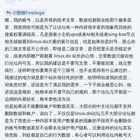
小熊猫Firedoge
嗯，我的账号，以及所有的技术文章，数据也都留在他那个服务器
里，我觉得他可能是为了让论坛有一种内容很丰富的现象而且他的
搜索权重调很高，凡是搜索小主机vps或者AI相关或者sing-box节点
相关就能看到linux.do大量的索引信息，但是如果你是封号，那么你
的三级文章是不公开的，即使是二级文章，是否想显示是否锁定评
论，或者内部鞭尸那都看 linux.do 站长的心情，文章数据只能在他
们论坛内可见，所以我的建议是不要写文章，不要做回复，就点赞
就行，这样即使你要离开是个三级号，也不会觉得有什么难过的，
我难过的地方就是那个站长很任性的封禁，他明明知道我的意思，
却执意封禁，还说是为了满足我的需求，一下子就会被恶心到，他
还说这是规则，他根本就不遵守自己的规则，那个论坛几乎都是一
边倒的向着站长，根本拿他没办法
但是如果说不能删除账户和数据其实，大部分的中文论坛都不支持
删除数据和账户，说白了，不仅仅是linux.do论坛几乎大部分论坛都
是为了营造出一种内容丰富用户数量多的现象的手段而不会删除你
的账号和数据甚至不会匿名化保护用户隐私，注册这样的论坛其实
很危险，到处都是自己的行为数据，有心者可以利用论坛内账号大