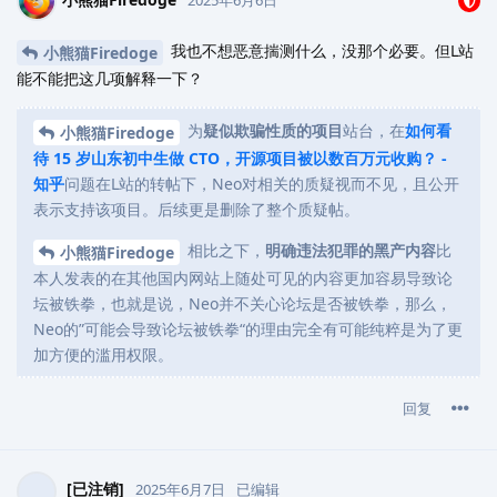
2025年6月6日
我也不想恶意揣测什么，没那个必要。但L站
小熊猫Firedoge
能不能把这几项解释一下？
为
疑似欺骗性质的项目
站台，在
如何看
小熊猫Firedoge
待 15 岁山东初中生做 CTO，开源项目被以数百万元收购？ -
知乎
问题在L站的转帖下，Neo对相关的质疑视而不见，且公开
表示支持该项目。后续更是删除了整个质疑帖。
相比之下，
明确违法犯罪的黑产内容
比
小熊猫Firedoge
本人发表的在其他国内网站上随处可见的内容更加容易导致论
坛被铁拳，也就是说，Neo并不关心论坛是否被铁拳，那么，
Neo的”可能会导致论坛被铁拳“的理由完全有可能纯粹是为了更
加方便的滥用权限。
回复
[已注销]
2025年6月7日
已编辑