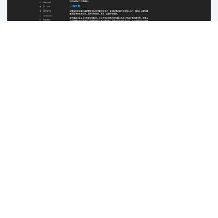
回复
小熊猫Firedoge
回复了此帖
[已注销]
2025年7月9日
确实是描述上的错觉让人觉得，linux.do 很”
小熊猫Firedoge
宽容“接受引流，但实际上b站链接好像都是拒绝的的。
回复