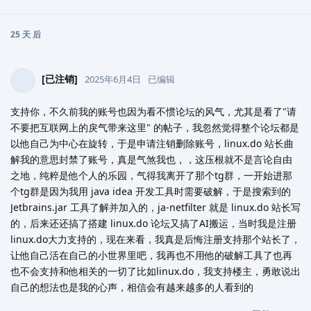
25 天
后
[已注销]
2025年6月4日
已编辑
支持你，不久前我的账号也因为看不惯论坛的风气，尤其是看了"请
不要把互联网上的戾气带来这里" 的帖子，我忽然觉得整个论坛都是
以他自己为中心在旋转，于是申请注销删除账号，linux.do 站长曲
解我的意思封禁了账号，真是气煞我也，，这压根就不是言论自由
之地，纯粹是他个人的乐园，气得我离开了那个tg群，一开始进那
个tg群是因为我用 java idea 开发工具时需要破解，于是搜索到的
Jetbrains.jar 工具了解并加入的，ja-netfilter 就是 linux.do 站长写
的，后来还还搞了搭建 linux.do 论坛又搞了AI搬运，当时我是注册
linux.do大力支持的，现在来看，我真是后悔注册支持那个站长了，
让他自己活在自己的小世界里吧，我再也不用他的破解工具了也再
也不会支持和他相关的一切了比如linux.do，我支持楼主，勇敢说出
自己的想法也是我的心声，相信会有越来越多的人看到的