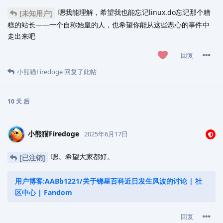
嗯我能理解，希望我也能忘记linux.do忘记那个糟
[未知用户]
糕的站长——一个自称始皇的人，也希望你能从这些恶心的事件中
走出来吧
回复
小熊猫Firedoge
回复了此帖
10 天
后
小熊猫Firedoge
2025年6月17日
嗯。希望大家都好。
[已注销]
用户博客:AABb1221/关于锑星百科近日发生风波的讨论 | 社
区中心 | Fandom
回复