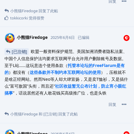
回复
小熊猫Firedoge
回复了此帖
tokkicorki
觉得很赞
小熊猫Firedoge
2025年6月6日
已编辑
欧盟一般资料保护规范、美国加洲消费者隐私法案、
[已注销]
中国个人信息保护法均要求互联网平台允许用户删除账号及数据。
至于L站……这玩意连个使用条款（
托管本论坛的FreeFlarum是有
的
）都没有（
这些条款并不制约本互联网论坛的使用
），压根就不
是啥正经网站。然而Neo等人却大肆宣扬，又是卖T恤衫，又是搞什
么“富可敌国”头衔，而且还“
社区收益暂无公布计划，防止宵小眼红
搞事
”，话说居然还有人敢花钱买高级推广位，也是头铁
回复
小熊猫Firedoge
和
[已注销]
回复了此帖
小熊猫Firedoge