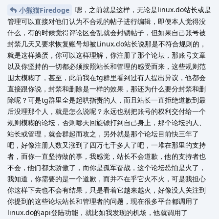
嗯，之前就是这样，无论是linux.do站长或是
小熊猫Firedoge
管理可以直接对他们认为不合规的帖子进行编辑，即便本人觉得没
什么，有的时候觉得评论区会乱就会封锁帖子，但如果自己账号被
封禁几天又要求恢复账号却被Linux.do站长说那是不符合规则的，
就是这样操蛋，你可以这样理解，你注册了那个论坛，那账号文章
以及你坚持的一切都必须按照站长和管理的感受而来，这些规则范
围太模糊了，甚至，此前我在tg群里看到过有人提出异议，他都会
直接跟你说，封禁和删除是一样的效果，那还为什么要分封禁和删
除呢？可是tg群里全是起哄指责的人，而且站长一直拒绝道歉到最
后没理那个人，就是怎么说呢？永远也别把账号的权利交付给一个
规则模糊的论坛，否则哪天回旋镖打到自己身上，那个论坛的人、
站长或管理，就会群起而攻之，另外就是那个论坛目前快三年了
吧，好像注册人数又涨到了四万七千多人了吧，一堆在那里的支持
者，而你一直坚持做的事，我感觉，站长不会道歉，他的支持者也
不会，他们都太骄傲了，而你是孤军奋战，这个论坛恐怕是火了，
我知道，你需要的是一个道歉，而并不在乎它火不火，可是我担心
你这样下去也不会有结果，只是看着它越来越火，好像没人关注到
你提到的这些论坛站长和管理者的问题，现在很多平台都调用了
linux.do的api登陆功能，就比如我发现的机场，他就调用了