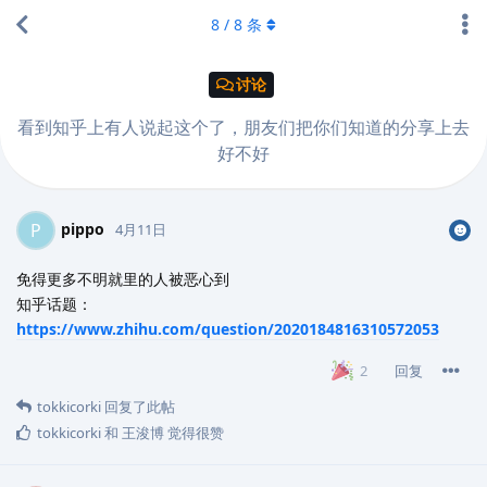
8
/
8
条
讨论
看到知乎上有人说起这个了，朋友们把你们知道的分享上去
好不好
pippo
P
4月11日
免得更多不明就里的人被恶心到
知乎话题：
https://www.zhihu.com/question/2020184816310572053
回复
2
tokkicorki
回复了此帖
tokkicorki
和
王浚博
觉得很赞