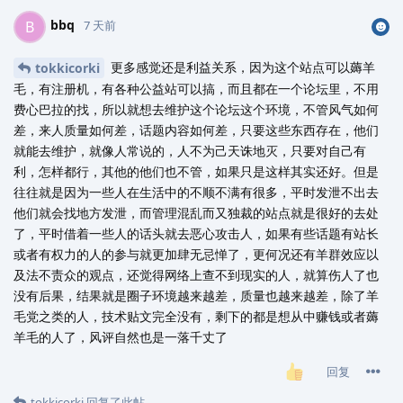
bbq
B
7 天前
更多感觉还是利益关系，因为这个站点可以薅羊
tokkicorki
毛，有注册机，有各种公益站可以搞，而且都在一个论坛里，不用
费心巴拉的找，所以就想去维护这个论坛这个环境，不管风气如何
差，来人质量如何差，话题内容如何差，只要这些东西存在，他们
就能去维护，就像人常说的，人不为己天诛地灭，只要对自己有
利，怎样都行，其他的他们也不管，如果只是这样其实还好。但是
往往就是因为一些人在生活中的不顺不满有很多，平时发泄不出去
他们就会找地方发泄，而管理混乱而又独裁的站点就是很好的去处
了，平时借着一些人的话头就去恶心攻击人，如果有些话题有站长
或者有权力的人的参与就更加肆无忌惮了，更何况还有羊群效应以
及法不责众的观点，还觉得网络上查不到现实的人，就算伤人了也
没有后果，结果就是圈子环境越来越差，质量也越来越差，除了羊
毛党之类的人，技术贴文完全没有，剩下的都是想从中赚钱或者薅
羊毛的人了，风评自然也是一落千丈了
回复
tokkicorki
回复了此帖