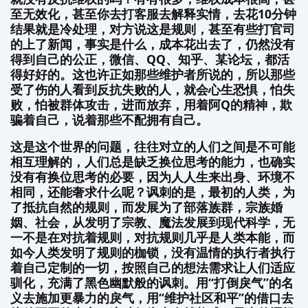
至无效化，甚至你去打客服去解释实情，去花10分钟
结果就是冷处理，对方说这是规则，甚至有些打官司
的上了新闻，事实是什么，成本花出去了，仍然没有
得到自己的公正，微信、QQ、知乎、某论坛，都活
得好好的。这也许正如那些维护者所说的，所以那些
受了伤的人看到反抗失败的人，就会心生恐惧，怕失
败，怕被群体攻击，进而放弃，用着阿Q的精神，欺
骗着自己，说着那些不配拥有自己。
这是这个世界的问题，往往对立的人们之间是不可能
相互理解的，人们总是缺乏换位思考的能力，也确实
没有有换位思考的必要，因为人人生来出身、环境不
相同，还能奢求什么呢？讽刺的是，最初的人类，为
了抵抗自然的规则，而发展为了部落族群，宗族婚
姻、社会，从发明了宗教、魔法发展到现代科学，无
一不是在对抗着规则，对抗规则几乎是人类本能，而
如今人类发明了规则的枷锁，没有温情的执行者执行
着自己定制的一切，按照自己的想法需求让人们适应
驯化，充满了黑色幽默般的讽刺。用“打倒戾气”的名
义去施加更暴力的戾气，用“维护社区和平”的借口去