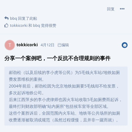
回复
bbq
回复了此帖
tokkicorki
和
bbq
觉得很赞
tokkicorki
T
4月12日
已编辑
分享一个案例吧，一个反抗不合理规则的事件
郝劲松（以及后续的李小虎等公民）为5毛钱火车站/地铁如厕
费发票维权的案例。
2004年前后，郝劲松因为北京地铁如厕要5毛钱却不给发票，
多次起诉地铁公司。
后来江西萍乡的李小虎律师也因火车站收取5毛如厕费而起诉，
最终打到财政部明确“站内厕所”包括候车室等全部区域。
这些个案胜诉后，全国范围内火车站、地铁等公共场所的如厕
收费逐渐被取消或规范（虽然过程缓慢，且并非一蹴而就）。