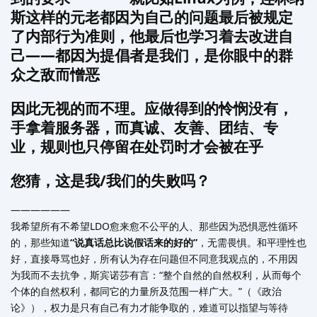
斯这样的元老都因为自己的问题最后被规定
了内部行为准则，他最后也学习着去改进自
己——都因为提倡者是我们，是你眼中的群
众之敌而憎恶
因此无视的而不理。应做得到的怜悯没有，
手拿着服务器，而真诚、友善、团结、专
业，规则也只停留在处罚时才会被在乎
您猜，这是我/我们的失败吗？
——————
我希望所有不希望LDO愈来愈不公平的人、那些因为恐惧恶性循环
的，那些知道
“说真话总比说假话来的好的”
，无需畏惧。和平理性也
好，直接辱骂也好，所有认为存在问题但不同意我观点的，不用因
为我而不去抗争，斯宾诺莎有言：“整个自然的自然权利，从而每个
个体的自然权利，都同它的力量所及范围一样广大。”（《政治
论》），权力是只有自己有力才能争取的，难道可以指望与等待