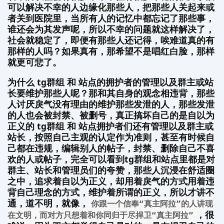
可以解决不幸的人边缘化那些人，把那些人关起来或
者关到医院里，当所有人的记忆中都忘记了那些事，
谁还会为其发声呢，所以不幸的问题就这样解决了，
社会就稳定了，即便有那些人还记得，唉难道真的有
那样的人吗？如果真有，那希望不是唱红白脸，那样
就更可悲了。
为什么 tg群组 和 站点的拥护者的管理以及群主或站
长要维护那些人呢？那和其自身的观念相违背，那些
人讨厌戾气没有理由的维护那些发泄的人，那些发泄
的人也会被封禁、被删号，真正搞坏自己的是自以为
正义的 tg群组 和 站点拥护者们还有管理以及群主或
站长，按照自己主观的认定作为准则，甚至有时候自
己都在违规，编辑别人的帖子，封禁、删除自己不喜
欢的人或帖子，完全可以看到tg群组和站点里都是对
群主、站长和管理员们的夸赞，那些人沉浸在舒适圈
之中，追求着自以为正义，却用着戾气的方式用着违
背自己理念的方式，维护着所谓的正义，所以才讲不
通，道不明，就像，
你跟一个信奉“真主阿拉”的人讲现
，很
在文明，而对方只想着和你同归于尽捍卫“真主阿拉”