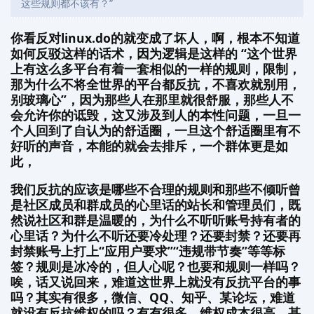
这些规则都不该有？”
你看反对linux.do的就变成了坏人，啊，根本不知道
如何反驳这样的话术，因为逻辑是这样的 “这个世界
上有这么多平台有着一套相似的一样的规则，限制，
那为什么不将全世界的平台都反抗，不喜欢就别用，
别玻璃心”，因为那些人在那里就很舒服，那些人不
会允许你的诋毁，这又涉及到人的本性问题，一旦一
个人回到了自认为的舒适圈，一旦这个舒适圈里有不
好听的声音，本能的就会去排斥，一个群体更是如
此，
我们反抗的应该是哪些不合理的规则和那些不倾听曾
是社区成员和群成员的心里话的站长和管理员们，既
然说社区和群是温暖的，为什么不听听账号持有者的
心里话？为什么不听还要冷处理？还要封禁？还要再
封禁账号上打上“应用户要求”“违规带节奏”等等标
签？规则是冰冷的，但人心呢？也要和规则一样吗？
唉，话又说回来，难道这世界上就没有反抗平台的事
吗？其实有很多，微信、QQ、知乎、某论坛，难道
就没有反抗维权的吗？有有很多，维权成本很高，甚