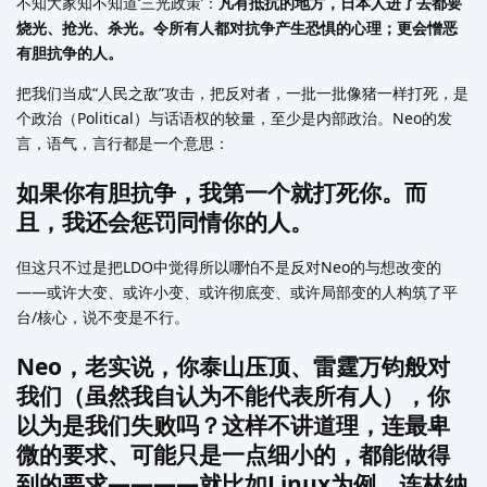
不知大家知不知道‘三光政策’：
凡有抵抗的地方，日本人进了去都要
烧光、抢光、杀光。令所有人都对抗争产生恐惧的心理；更会憎恶
有胆抗争的人。
把我们当成“人民之敌”攻击，把反对者，一批一批像猪一样打死，是
个政治（Political）与话语权的较量，至少是内部政治。Neo的发
言，语气，言行都是一个意思：
如果你有胆抗争，我第一个就打死你。而
且，我还会惩罚同情你的人。
但这只不过是把LDO中觉得所以哪怕不是反对Neo的与想改变的
——或许大变、或许小变、或许彻底变、或许局部变的人构筑了平
台/核心，说不变是不行。
Neo，老实说，你泰山压顶、雷霆万钧般对
我们（虽然我自认为不能代表所有人），你
以为是我们失败吗？这样不讲道理，连最卑
微的要求、可能只是一点细小的，都能做得
到的要求————就比如Linux为例，连林纳