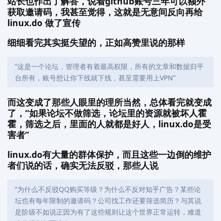
站长也作出了解答，说着github账号三年可以额外
获取邀请码，我甚至觉得，这就是无意间反向再给
linux.do 做了宣传
细细看完其实挺失望的，正如高赞里说的那样
“这是一个论坛，管理者有着最高权限，所有的文章和数据归平
台所有，账号想让你下线就下线，甚至需要用上VPN”
而这变成了那些人眼里的理所当然，总体看完就变成
了，“如果论坛不做筛选，论坛里的资源就被坏人霍
霍，筛选之后，里面的人就都是好人，linux.do是受
害者”
linux.do有大量的群体保护，而且这些一边倒的维护
者们说的话，确实无法反驳，那些人说
“为什么不反驳QQ购买等级？为什么不反对知乎广告？某些论
坛也有每年限制的邀请码？公司找工作还要筛选简历？与其说
是阶级不如说正因为有了这些规则让这个世界正常运转，难道