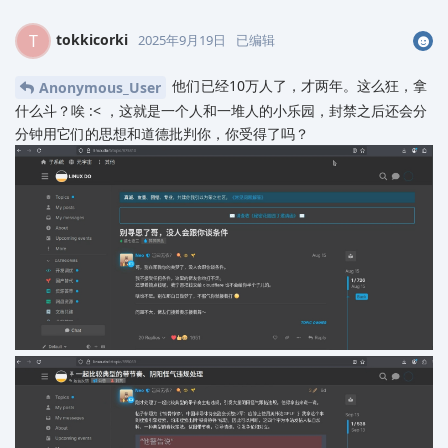
tokkicorki
T
2025年9月19日
已编辑
他们已经10万人了，才两年。这么狂，拿
Anonymous_User
什么斗？唉‍‍ :< ，这就是一个人和一堆人的小乐园，封禁之后还会分
分钟用它们的思想和道德批判你，你受得了吗？