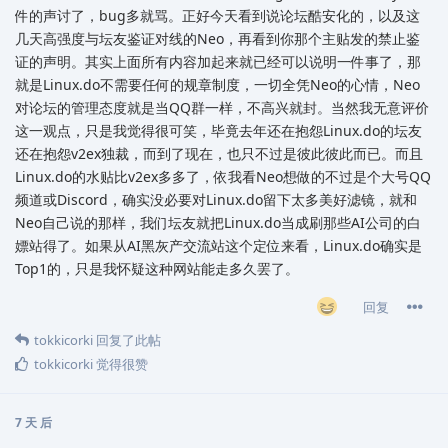
件的声讨了，bug多就骂。正好今天看到说论坛酷安化的，以及这
几天高强度与坛友鉴证对线的Neo，再看到你那个主贴发的禁止鉴
证的声明。其实上面所有内容加起来就已经可以说明一件事了，那
就是Linux.do不需要任何的规章制度，一切全凭Neo的心情，Neo
对论坛的管理态度就是当QQ群一样，不高兴就封。当然我无意评价
这一观点，只是我觉得很可笑，毕竟去年还在抱怨Linux.do的坛友
还在抱怨v2ex独裁，而到了现在，也只不过是彼此彼此而已。而且
Linux.do的水贴比v2ex多多了，依我看Neo想做的不过是个大号QQ
频道或Discord，确实没必要对Linux.do留下太多美好滤镜，就和
Neo自己说的那样，我们坛友就把Linux.do当成刷那些AI公司的白
嫖站得了。如果从AI黑灰产交流站这个定位来看，Linux.do确实是
Top1的，只是我怀疑这种网站能走多久罢了。
回复
tokkicorki
回复了此帖
tokkicorki
觉得很赞
7 天
后