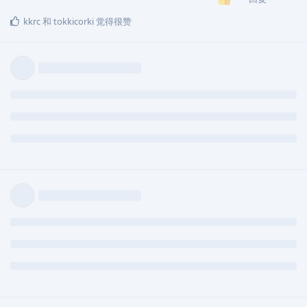
kkrc
和
tokkicorki
觉得很赞
11 天
后
tokkicorki
T
2025年12月1日
已编辑
其实那些站长和管理员是可以删的，说的没
小熊猫Firedoge
错就是为了好好的网暴你，让你毫无办法，你没有沟通的渠道，没
有为自己辩驳的空间，加站长群，甚至评理都是向着那些人，截图
又怎样，发出来又怎样，没有任何意义，没有任何人会为了你的道
理站在整个平台的对立面，我怀疑那些人都是AI，都不是真人，基
本的道理都不讲的，反复看了好几遍都是那些话，把人赶走，反反
复复就那几句话，然后就删聊天记录，怕不是圈养AI就是用在这一
刻吧，他们不会删除账号，他们得留着用作未来好好的批评你，这
叫鞭尸，你根本无可奈何！
回复