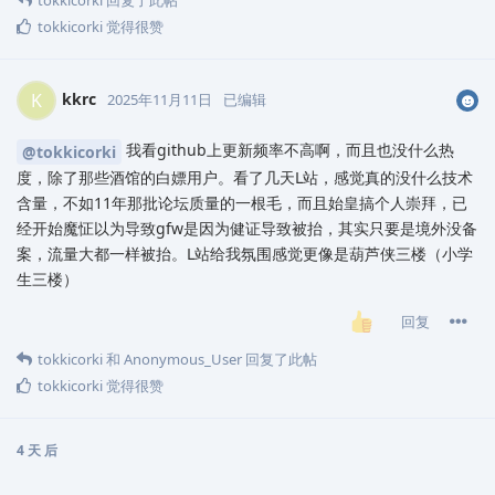
tokkicorki
回复了此帖
tokkicorki
觉得很赞
kkrc
K
2025年11月11日
已编辑
我看github上更新频率不高啊，而且也没什么热
@tokkicorki
度，除了那些酒馆的白嫖用户。看了几天L站，感觉真的没什么技术
含量，不如11年那批论坛质量的一根毛，而且始皇搞个人崇拜，已
经开始魔怔以为导致gfw是因为健证导致被抬，其实只要是境外没备
案，流量大都一样被抬。L站给我氛围感觉更像是葫芦侠三楼（小学
生三楼）
回复
tokkicorki
和
Anonymous_User
回复了此帖
tokkicorki
觉得很赞
4 天
后