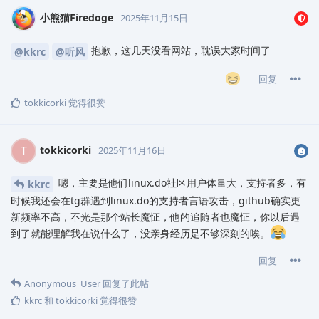
小熊猫Firedoge
2025年11月15日
抱歉，这几天没看网站，耽误大家时间了
@kkrc
@听风
回复
tokkicorki
觉得很赞
tokkicorki
T
2025年11月16日
嗯，主要是他们linux.do社区用户体量大，支持者多，有
kkrc
时候我还会在tg群遇到linux.do的支持者言语攻击，github确实更
新频率不高，不光是那个站长魔怔，他的追随者也魔怔，你以后遇
到了就能理解我在说什么了，没亲身经历是不够深刻的唉。
回复
Anonymous_User
回复了此帖
kkrc
和
tokkicorki
觉得很赞