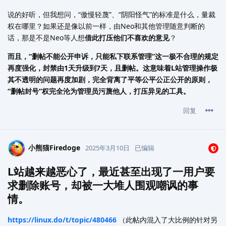
说的好听，但我想问，“傲慢轻蔑”、“阴阳怪气”的标准是什么，量裁
权在哪里？如果还是像以前一样，由Neo和其他管理随意判断的
话，那是不是Neo等人想
借此打压他们不喜欢的意见
？
而且，“删帖不能公开申诉，只能私下联系管理”这一极不合理的规定
再度强化，封禁由1天升级到7天，且删帖。这意味着L站管理操作极
其不透明的问题再度加剧，完全背离了平等公平公正公开的原则，
“删帖封号”权完全沦为管理员污蔑他人，打压异见的工具。
回复
小熊猫Firedoge
2025年3月10日
已编辑
L站越来越恶心了，最近甚至出现了一用户要
求删除账号，却被一大堆人围观嘲讽的事
情。
https://linux.do/t/topic/480466
（此帖内混入了大比例的针对另