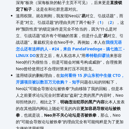
深海“板块（深海板块的帖子主页不可见），后来更是
直接锁
定了帖子
，这是在和社群意愿对抗。
滥用权限。就在刚刚，我发现Neo以”
易
对立、引战话题”，而
不是”对立、引战话题”的理由关闭了两个帖子（
1
）（
2
），这
种”预防性质“的锁定操作是完全不恰当的，因为”什么是对
立、引战话题“或许有个明确的答案，但是什么是”
易
对立、引
战话题”，量裁权完全在Neo手中。再例如，本人在
我很无语
怎么还有这样的人 - #24，来自 PandaFiredoge - 搞七捻三 -
LINUX DO
发言之后，有人私信本人”用
希特勒归谬法
来形容
Neo的行为很恰当，但是可能会对账号构成威胁“，合理推测
Neo曾经使用过不合理封禁来打压不同意见。
滥用错误的删帖理由，在
如何看待 15 岁山东初中生做 CTO，
开源项目被以数百万元收购？ - 知乎
问题在L站的转帖下，
Neo以”可能会导致论坛被铁拳“为由移除了我的回帖，但是本
人之前要求论坛完全封禁诸如”盗刷“之类的黑产内容时，Neo
却拒绝执行。相比之下，
明确违法犯罪的黑产内容
比本人发表
的在其他国内网站上随处可见的内容
更加容易导致论坛被铁
拳
，也就是说，
Neo并不关心论坛是否被铁拳
，那么，Neo
的”可能会导致论坛被铁拳“的理由完全有可能纯粹是为了更加
方便的滥用权限。