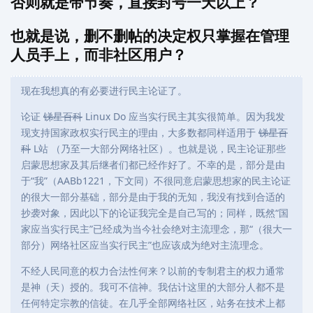
否则就是带节奏，直接封号一天以上？
也就是说，删不删帖的决定权只掌握在管理
人员手上，而非社区用户？
现在我想真的有必要进行民主论证了。
论证
锑星百科
Linux Do 应当实行民主其实很简单。因为我发
现支持国家政权实行民主的理由，大多数都同样适用于
锑星百
科
L站 （乃至一大部分网络社区）。也就是说，民主论证那些
启蒙思想家及其后继者们都已经作好了。不幸的是，部分是由
于“我”（AABb1221，下文同）不很同意启蒙思想家的民主论证
的很大一部分基础，部分是由于我的无知，我没有找到合适的
抄袭对象，因此以下的论证我完全是自己写的；同样，既然“国
家应当实行民主”已经成为当今社会绝对主流理念，那“（很大一
部分）网络社区应当实行民主”也应该成为绝对主流理念。
不经人民同意的权力合法性何来？以前的专制君主的权力通常
是神（天）授的。我可不信神。我估计这里的大部分人都不是
任何特定宗教的信徒。在几乎全部网络社区，站务在技术上都