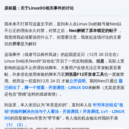
原标题：关于LinuxDO相关事件的讨论
我本来不打算写这篇文字的，直到本人在Linux Do的账号被Neo以
不公正的理由永久封禁，封禁之后，
Neo解锁了原本锁定的帖子
，
我觉得我必须要说些什么了。但需要注意，我发起这场讨论的主要
目的
并非
是为解封
这场事件（或者可以称作风波）的起因是近日（12月 20 日左右）
Linux Do站长Neo对“自动化”开启了一些反制措施。
但是
，实际上受
影响的远远不止所谓自动脚本。大量用户反馈无法正常发帖甚至看
帖，许多优化使用体验的脚本乃至
浏览器F12开发者工具
也一度被禁
用。然而这一切直到12月 24 日 才被
公开说明
。期间Neo只通过
题
已经出了，蹲一个答案 - 开发调优 - LINUX DO
来解释（尤其是里面
还包含“滑稽”这样的戏谑表情）。
到这里，本人依旧认为“本意是好的”，直到本人在
针对本次站点"改
动"的临时解决办法与个人看法 - 开发调优 / 开发调优, Lv1 - LINUX
DO
的回复被Neo斥责为“带节奏”，有人借此机会输出对我的不满
（1）
（2）
。