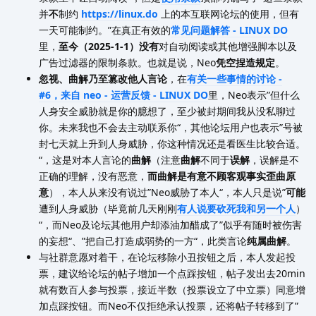
并
不
制约
https://linux.do
上的本互联网论坛的使用，但有
一天可能制约。”在真正有效的
常见问题解答 - LINUX DO
里，
至今（2025-1-1）没有
对自动阅读或其他增强脚本以及
广告过滤器的限制条款。也就是说，Neo
凭空捏造规定
。
忽视、曲解乃至篡改他人言论
，在
有关一些事情的讨论 -
#6，来自 neo - 运营反馈 - LINUX DO
里，Neo表示”但什么
人身安全威胁就是你的臆想了，至少被封期间我从没私聊过
你。未来我也不会去主动联系你“，其他论坛用户也表示”号被
封七天就上升到人身威胁，你这种情况还是看医生比较合适。
“，这是对本人言论的
曲解
（注意
曲解
不同于
误解
，误解是不
正确的理解，没有恶意，
而曲解是有意不顾客观事实歪曲原
意
），本人从来没有说过”Neo威胁了本人“，本人只是说”
可能
遭到人身威胁（毕竟前几天刚刚
有人说要砍死我和另一个人
）
“，而Neo及论坛其他用户却添油加醋成了”似乎有随时被伤害
的妄想“、”把自己打造成弱势的一方“，此类言论
纯属曲解
。
与社群意愿对着干，在论坛移除小丑按钮之后，本人发起投
票，建议给论坛的帖子增加一个点踩按钮，帖子发出去20min
就有数百人参与投票，接近半数（投票设立了中立票）同意增
加点踩按钮。而Neo不仅拒绝承认投票，还将帖子转移到了”