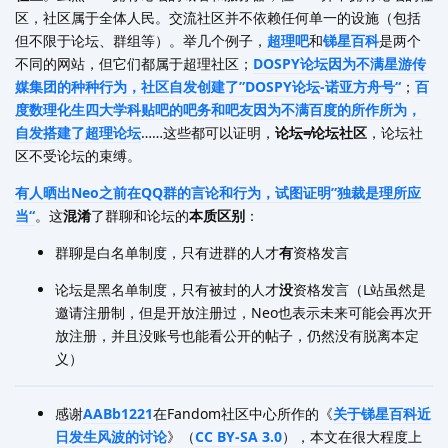
区，社区属于全体人民。交流社区并不依赖任何单一的设施（包括
但不限于论坛、群组等）。举几个例子，
超理吧
和
锑星百科
是两个
不同的网站，但它们都属于超理社区；
DOSPY论坛因为不满星游传
媒集团的种种行为，社区自发创建了”DOSPY论坛-诺亚方舟号“
；
百
度数理化生四大学科贴吧的吧务和吧友因为不满百度的所作所为，
自发搭建了超理论坛
……这些都可以证明，
论坛≠论坛社区
，论坛社
区不受论坛的束缚。
有人晒出Neo之前在QQ群的言论和行为，试图证明”独裁是理所应
当“
。这
混淆
了群聊和论坛的
本质区别
：
群聊是白名单制度，只有进群的人才
有
资格发言
论坛是黑名单制度，只有被封的人才
没
资格发言（L站虽然是
邀请注册制，但是开放注册过，Neo也表示未来可能会再次开
放注册，并且没账号也能看公开的帖子，仍然没有脱离本定
义）
感谢
AABb1221
在Fandom社区中心所作的《
关于锑星百科近
日发生风波的讨论
》（
CC BY-SA 3.0
），本文在很大程度上