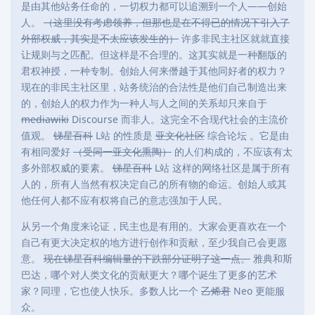
是由其他站务任命的，一切权力都可以追溯到一个人——创始
人。
（这里没有考虑领养，但那也是在不得已的情况下引入了
外部权威，其实是不太应该发生的）
许多非民主社区就就直接
让规则与之匹配。但这样是不合理的。这其实就是一种翻版的
君权神授，一种专制。创始人何来僭越于其他同好者的权力？
现在的非民主社区里，站务统治的合法性是他们自己制造出来
的，创始人的权力作为一种人与人之间的关系却只来自于
mediawiki
Discourse 而非人。这完全不合现代社会的主流价
值观。
锑星百科
L站 的性质是
亚文化社区
综合论坛 。它是由
有相同爱好
（受同一亚文化熏陶）
的人们构成的，不应该有太
多外部权威的要素。
锑星百科
L站 这样的网络社区是属于所有
人的，所有人当然有权决定自己的所有物的命运。创始人或其
他任何人都不应有权将自己的意志强加于人民。
从另一个角度来论证，民主也是有用的。大家会更喜欢在一个
自己有更大决定权的地方进行创作和贡献，至少我自己会更愿
意。
现在锑星百科编辑量的下跌部分证明了这一点。
雅典和斯
巴达，哪个对人类文化的贡献更大？哪个诞生了更多的艺术
家？同理，它也使人快乐。多数人比一个
乙烯君
Neo 更能服
众。