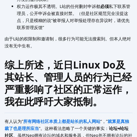
权力运作极其不透明。L站的任何删封申诉都
必须
私下联系管
理员，公开申诉会被直接封禁。（但是社区规范完全没提这
点，只是模糊的说“被举报人对举报处理存在异议时，请优先
联系管理反馈”
由于L站的权限制和邀请制，很多行为可能无法搜索到。但本人绝对
没有无中生有。
综上所述，近日Linux Do及
其站长、管理人员的行为已经
严重影响了社区的正常运作，
我在此呼吁大家抵制。
有人认为”
所有网络社区本质上都是站长的私人网站
“，”
就算是真独
裁了也是理所应当
“。这种看法忽略了一个关键的事实：
论坛≠论坛
社区
。虽然Neo拥有论坛的域名和服务器，但Neo并不拥有论坛的社