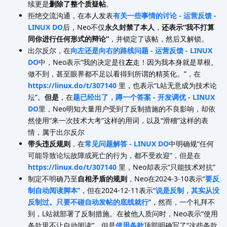
续更是
删除了整个质疑帖
。
拒绝交流沟通，在本人发表
有关一些事情的讨论 - 运营反馈 -
LINUX DO
后，Neo不仅
永久封禁了本人
，
还表示“我不打算
同你进行任何形式的辩论”
，并锁定了该帖，然后又解锁。
出尔反尔，在
向左还是向右的路线问题 - 运营反馈 - LINUX
DO
中，Neo表示“我的决定是往
左
走！因为我本身就是草根。
做不到，甚至眼界都不足以看得到所谓的精英化。”，在
https://linux.do/t/307140
里，也表示“L站无意成为技术论
坛”。
但是
，在
题已经出了，蹲一个答案 - 开发调优 - LINUX
DO
里，Neo明知大量用户受到了反制措施的不良影响，却依
然使用“来一次技术大考”这样的用词，以及“滑稽”这样的表
情，属于出尔反尔
带头违反规则
，在
常见问题解答 - LINUX DO
中明确规“任何
可能导致论坛故障或死亡的行为，都不受欢迎”，但是在
https://linux.do/t/307140
里，Neo却表示“只能技术对抗”
制定不明确乃至
自相矛盾的规则
，Neo在2024-3-10表示“
要反
制自动阅读脚本
”，但在2024-12-11表示“
说是反制，其实从没
反制过。只要不碰自动发帖的底线就行
”，然而，一个礼拜不
到，L站就部署了反制措施。在被他人质问时，Neo表示“使用
条款里不让自动阅读”，但是
使用条款
顶部明确写了“这些条款