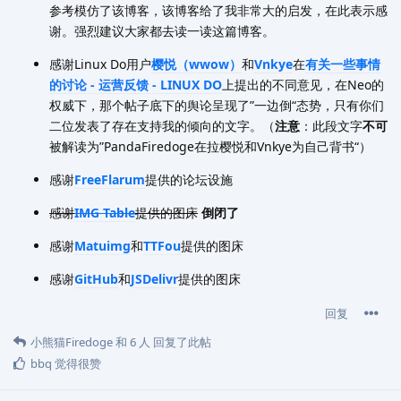
参考模仿了该博客，该博客给了我非常大的启发，在此表示感
谢。强烈建议大家都去读一读这篇博客。
感谢Linux Do用户
樱悦（wwow）
和
Vnkye
在
有关一些事情
的讨论 - 运营反馈 - LINUX DO
上提出的不同意见，在Neo的
权威下，那个帖子底下的舆论呈现了”一边倒“态势，只有你们
二位发表了存在支持我的倾向的文字。（
注意
：此段文字
不可
被解读为”PandaFiredoge在拉樱悦和Vnkye为自己背书“）
感谢
FreeFlarum
提供的论坛设施
感谢
IMG Table
提供的图床
倒闭了
感谢
Matuimg
和
TTFou
提供的图床
感谢
GitHub
和
JSDelivr
提供的图床
回复
小熊猫Firedoge
和
6
人
回复了此帖
bbq
觉得很赞