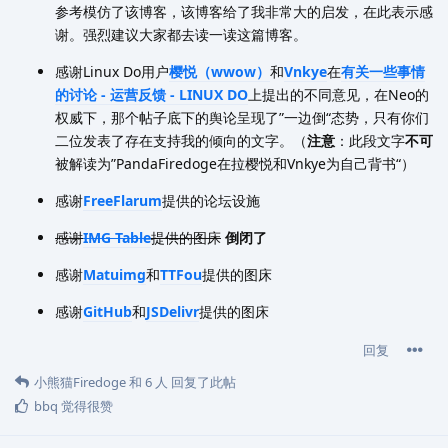
参考模仿了该博客，该博客给了我非常大的启发，在此表示感
谢。强烈建议大家都去读一读这篇博客。
感谢Linux Do用户
樱悦（wwow）
和
Vnkye
在
有关一些事情
的讨论 - 运营反馈 - LINUX DO
上提出的不同意见，在Neo的
权威下，那个帖子底下的舆论呈现了”一边倒“态势，只有你们
二位发表了存在支持我的倾向的文字。（
注意
：此段文字
不可
被解读为”PandaFiredoge在拉樱悦和Vnkye为自己背书“）
感谢
FreeFlarum
提供的论坛设施
感谢
IMG Table
提供的图床
倒闭了
感谢
Matuimg
和
TTFou
提供的图床
感谢
GitHub
和
JSDelivr
提供的图床
回复
小熊猫Firedoge
和
6
人
回复了此帖
bbq
觉得很赞