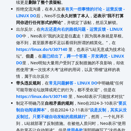
续更是
删除了整个质疑帖
。
拒绝交流沟通，在本人发表
有关一些事情的讨论 - 运营反馈 -
LINUX DO
后，Neo不仅
永久封禁了本人
，
还表示“我不打算
同你进行任何形式的辩论”
，并锁定了该帖，然后又解锁。
出尔反尔，在
向左还是向右的路线问题 - 运营反馈 - LINUX
DO
中，Neo表示“我的决定是往
左
走！因为我本身就是草根。
做不到，甚至眼界都不足以看得到所谓的精英化。”，在
https://linux.do/t/307140
里，也表示“L站无意成为技术论
坛”。
但是
，在
题已经出了，蹲一个答案 - 开发调优 - LINUX
DO
里，Neo明知大量用户受到了反制措施的不良影响，却依
然使用“来一次技术大考”这样的用词，以及“滑稽”这样的表
情，属于出尔反尔
带头违反规则
，在
常见问题解答 - LINUX DO
中明确规“任何
可能导致论坛故障或死亡的行为，都不受欢迎”，但是在
https://linux.do/t/307140
里，Neo却表示“只能技术对抗”
制定不明确乃至
自相矛盾的规则
，Neo在2024-3-10表示“
要反
制自动阅读脚本
”，但在2024-12-11表示“
说是反制，其实从没
反制过。只要不碰自动发帖的底线就行
”，然而，一个礼拜不
到，L站就部署了反制措施。在被他人质问时，Neo表示“使用
条款里不让自动阅读”，但是
使用条款
顶部明确写了“这些条款