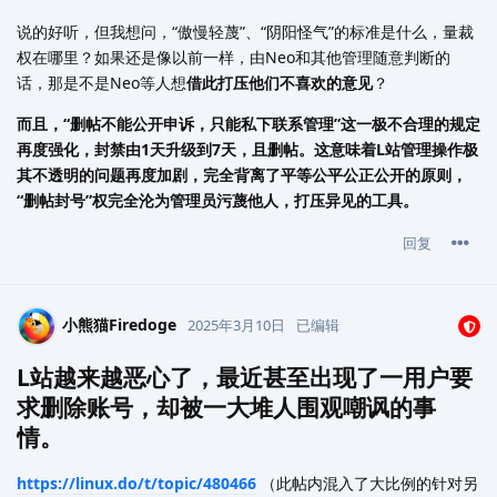
说的好听，但我想问，“傲慢轻蔑”、“阴阳怪气”的标准是什么，量裁
权在哪里？如果还是像以前一样，由Neo和其他管理随意判断的
话，那是不是Neo等人想
借此打压他们不喜欢的意见
？
而且，“删帖不能公开申诉，只能私下联系管理”这一极不合理的规定
再度强化，封禁由1天升级到7天，且删帖。这意味着L站管理操作极
其不透明的问题再度加剧，完全背离了平等公平公正公开的原则，
“删帖封号”权完全沦为管理员污蔑他人，打压异见的工具。
回复
小熊猫Firedoge
2025年3月10日
已编辑
L站越来越恶心了，最近甚至出现了一用户要
求删除账号，却被一大堆人围观嘲讽的事
情。
https://linux.do/t/topic/480466
（此帖内混入了大比例的针对另