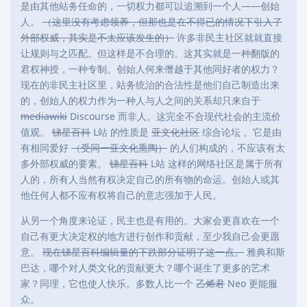
是由其他站务任命的，一切权力都可以追溯到一个人——创始
人。
（这里没有考虑领养，但那也是在不得已的情况下引入了
外部权威，其实是不太应该发生的）
许多非民主社区就就直接
让规则与之匹配。但这样是不合理的。这其实就是一种翻版的
君权神授，一种专制。创始人何来僭越于其他同好者的权力？
现在的非民主社区里，站务统治的合法性是他们自己制造出来
的，创始人的权力作为一种人与人之间的关系却只来自于
mediawiki
Discourse 而非人。这完全不合现代社会的主流价
值观。
锑星百科
L站 的性质是
亚文化社区
综合论坛 。它是由
有相同爱好
（受同一亚文化熏陶）
的人们构成的，不应该有太
多外部权威的要素。
锑星百科
L站 这样的网络社区是属于所有
人的，所有人当然有权决定自己的所有物的命运。创始人或其
他任何人都不应有权将自己的意志强加于人民。
从另一个角度来论证，民主也是有用的。大家会更喜欢在一个
自己有更大决定权的地方进行创作和贡献，至少我自己会更愿
意。
现在锑星百科编辑量的下跌部分证明了这一点。
雅典和斯
巴达，哪个对人类文化的贡献更大？哪个诞生了更多的艺术
家？同理，它也使人快乐。多数人比一个
乙烯君
Neo 更能服
众。