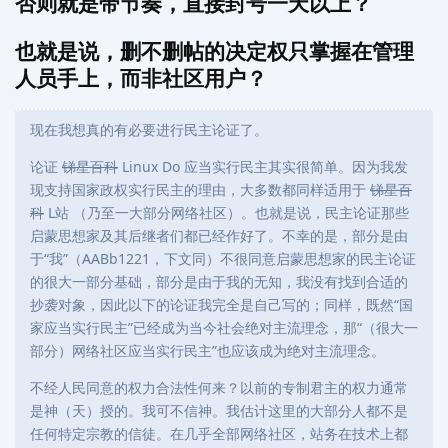
否则就是带节奏，直接封号一天以上？
也就是说，删不删帖的决定权只掌握在管理
人员手上，而非社区用户？
现在我想真的有必要进行民主论证了。
论证
锑星百科
Linux Do 应当实行民主其实很简单。因为我发
现支持国家政权实行民主的理由，大多数都同样适用于
锑星百
科
L站 （乃至一大部分网络社区）。也就是说，民主论证那些
启蒙思想家及其后继者们都已经作好了。不幸的是，部分是由
于“我”（AABb1221，下文同）不很同意启蒙思想家的民主论证
的很大一部分基础，部分是由于我的无知，我没有找到合适的
抄袭对象，因此以下的论证我完全是自己写的；同样，既然“国
家应当实行民主”已经成为当今社会绝对主流理念，那“（很大一
部分）网络社区应当实行民主”也应该成为绝对主流理念。
不经人民同意的权力合法性何来？以前的专制君主的权力通常
是神（天）授的。我可不信神。我估计这里的大部分人都不是
任何特定宗教的信徒。在几乎全部网络社区，站务在技术上都