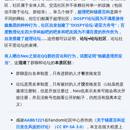
区，社区属于全体人民。交流社区并不依赖任何单一的设施（包括
但不限于论坛、群组等）。举几个例子，
超理吧
和
锑星百科
是两个
不同的网站，但它们都属于超理社区；
DOSPY论坛因为不满星游传
媒集团的种种行为，社区自发创建了”DOSPY论坛-诺亚方舟号“
；
百
度数理化生四大学科贴吧的吧务和吧友因为不满百度的所作所为，
自发搭建了超理论坛
……这些都可以证明，
论坛≠论坛社区
，论坛社
区不受论坛的束缚。
有人晒出Neo之前在QQ群的言论和行为，试图证明”独裁是理所应
当“
。这
混淆
了群聊和论坛的
本质区别
：
群聊是白名单制度，只有进群的人才
有
资格发言
论坛是黑名单制度，只有被封的人才
没
资格发言（L站虽然是
邀请注册制，但是开放注册过，Neo也表示未来可能会再次开
放注册，并且没账号也能看公开的帖子，仍然没有脱离本定
义）
感谢
AABb1221
在Fandom社区中心所作的《
关于锑星百科近
日发生风波的讨论
》（
CC BY-SA 3.0
），本文在很大程度上