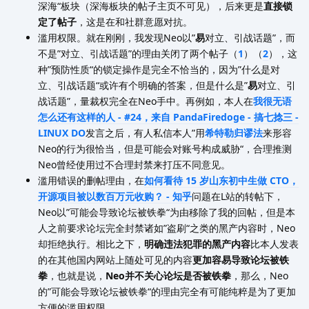
深海“板块（深海板块的帖子主页不可见），后来更是
直接锁
定了帖子
，这是在和社群意愿对抗。
滥用权限。就在刚刚，我发现Neo以”
易
对立、引战话题”，而
不是”对立、引战话题”的理由关闭了两个帖子（
1
）（
2
），这
种”预防性质“的锁定操作是完全不恰当的，因为”什么是对
立、引战话题“或许有个明确的答案，但是什么是”
易
对立、引
战话题”，量裁权完全在Neo手中。再例如，本人在
我很无语
怎么还有这样的人 - #24，来自 PandaFiredoge - 搞七捻三 -
LINUX DO
发言之后，有人私信本人”用
希特勒归谬法
来形容
Neo的行为很恰当，但是可能会对账号构成威胁“，合理推测
Neo曾经使用过不合理封禁来打压不同意见。
滥用错误的删帖理由，在
如何看待 15 岁山东初中生做 CTO，
开源项目被以数百万元收购？ - 知乎
问题在L站的转帖下，
Neo以”可能会导致论坛被铁拳“为由移除了我的回帖，但是本
人之前要求论坛完全封禁诸如”盗刷“之类的黑产内容时，Neo
却拒绝执行。相比之下，
明确违法犯罪的黑产内容
比本人发表
的在其他国内网站上随处可见的内容
更加容易导致论坛被铁
拳
，也就是说，
Neo并不关心论坛是否被铁拳
，那么，Neo
的”可能会导致论坛被铁拳“的理由完全有可能纯粹是为了更加
方便的滥用权限。