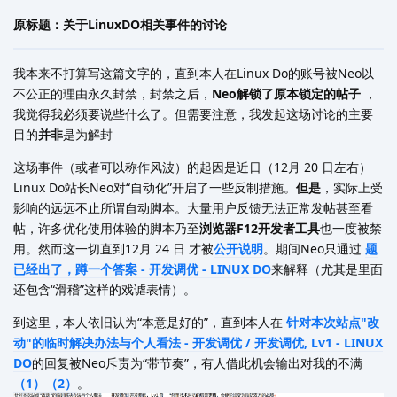
原标题：关于LinuxDO相关事件的讨论
我本来不打算写这篇文字的，直到本人在Linux Do的账号被Neo以
不公正的理由永久封禁，封禁之后，
Neo解锁了原本锁定的帖子
，
我觉得我必须要说些什么了。但需要注意，我发起这场讨论的主要
目的
并非
是为解封
这场事件（或者可以称作风波）的起因是近日（12月 20 日左右）
Linux Do站长Neo对“自动化”开启了一些反制措施。
但是
，实际上受
影响的远远不止所谓自动脚本。大量用户反馈无法正常发帖甚至看
帖，许多优化使用体验的脚本乃至
浏览器F12开发者工具
也一度被禁
用。然而这一切直到12月 24 日 才被
公开说明
。期间Neo只通过
题
已经出了，蹲一个答案 - 开发调优 - LINUX DO
来解释（尤其是里面
还包含“滑稽”这样的戏谑表情）。
到这里，本人依旧认为“本意是好的”，直到本人在
针对本次站点"改
动"的临时解决办法与个人看法 - 开发调优 / 开发调优, Lv1 - LINUX
DO
的回复被Neo斥责为“带节奏”，有人借此机会输出对我的不满
（1）
（2）
。