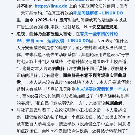
并
不
制约
https://linux.do
上的本互联网论坛的使用，但有
一天可能制约。”在真正有效的
常见问题解答 - LINUX DO
里，
至今（2025-1-1）没有
对自动阅读或其他增强脚本以及
广告过滤器的限制条款。也就是说，Neo
凭空捏造规定
。
忽视、曲解乃至篡改他人言论
，在
有关一些事情的讨论 -
#6，来自 neo - 运营反馈 - LINUX DO
里，Neo表示”但什么
人身安全威胁就是你的臆想了，至少被封期间我从没私聊过
你。未来我也不会去主动联系你“，其他论坛用户也表示”号被
封七天就上升到人身威胁，你这种情况还是看医生比较合适。
“，这是对本人言论的
曲解
（注意
曲解
不同于
误解
，误解是不
正确的理解，没有恶意，
而曲解是有意不顾客观事实歪曲原
意
），本人从来没有说过”Neo威胁了本人“，本人只是说”
可能
遭到人身威胁（毕竟前几天刚刚
有人说要砍死我和另一个人
）
“，而Neo及论坛其他用户却添油加醋成了”似乎有随时被伤害
的妄想“、”把自己打造成弱势的一方“，此类言论
纯属曲解
。
与社群意愿对着干，在论坛移除小丑按钮之后，本人发起投
票，建议给论坛的帖子增加一个点踩按钮，帖子发出去20min
就有数百人参与投票，接近半数（投票设立了中立票）同意增
加点踩按钮。而Neo不仅拒绝承认投票，还将帖子转移到了”