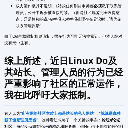
权力运作极其不透明。L站的任何删封申诉都
必须
私下联系管
理员，公开申诉会被直接封禁。（但是社区规范完全没提这
点，只是模糊的说“被举报人对举报处理存在异议时，请优先
联系管理反馈”
由于L站的权限制和邀请制，很多行为可能无法搜索到。但本人绝对
没有无中生有。
综上所述，近日Linux Do及
其站长、管理人员的行为已经
严重影响了社区的正常运作，
我在此呼吁大家抵制。
有人认为”
所有网络社区本质上都是站长的私人网站
“，”
就算是真独
裁了也是理所应当
“。这种看法忽略了一个关键的事实：
论坛≠论坛
社区
。虽然Neo拥有论坛的域名和服务器，但Neo并不拥有论坛的社