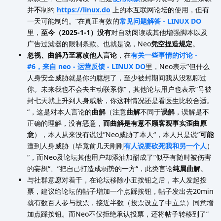
并
不
制约
https://linux.do
上的本互联网论坛的使用，但有
一天可能制约。”在真正有效的
常见问题解答 - LINUX DO
里，
至今（2025-1-1）没有
对自动阅读或其他增强脚本以及
广告过滤器的限制条款。也就是说，Neo
凭空捏造规定
。
忽视、曲解乃至篡改他人言论
，在
有关一些事情的讨论 -
#6，来自 neo - 运营反馈 - LINUX DO
里，Neo表示”但什么
人身安全威胁就是你的臆想了，至少被封期间我从没私聊过
你。未来我也不会去主动联系你“，其他论坛用户也表示”号被
封七天就上升到人身威胁，你这种情况还是看医生比较合适。
“，这是对本人言论的
曲解
（注意
曲解
不同于
误解
，误解是不
正确的理解，没有恶意，
而曲解是有意不顾客观事实歪曲原
意
），本人从来没有说过”Neo威胁了本人“，本人只是说”
可能
遭到人身威胁（毕竟前几天刚刚
有人说要砍死我和另一个人
）
“，而Neo及论坛其他用户却添油加醋成了”似乎有随时被伤害
的妄想“、”把自己打造成弱势的一方“，此类言论
纯属曲解
。
与社群意愿对着干，在论坛移除小丑按钮之后，本人发起投
票，建议给论坛的帖子增加一个点踩按钮，帖子发出去20min
就有数百人参与投票，接近半数（投票设立了中立票）同意增
加点踩按钮。而Neo不仅拒绝承认投票，还将帖子转移到了”