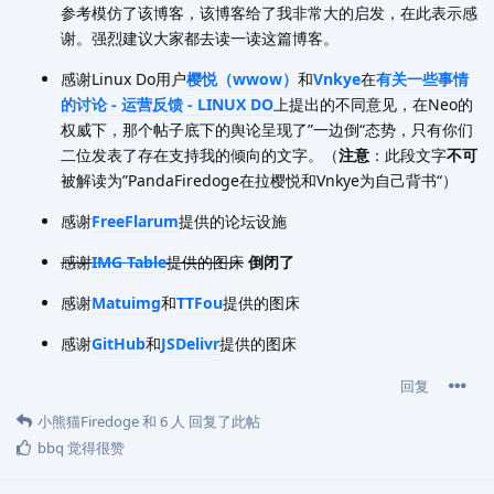
参考模仿了该博客，该博客给了我非常大的启发，在此表示感
谢。强烈建议大家都去读一读这篇博客。
感谢Linux Do用户
樱悦（wwow）
和
Vnkye
在
有关一些事情
的讨论 - 运营反馈 - LINUX DO
上提出的不同意见，在Neo的
权威下，那个帖子底下的舆论呈现了”一边倒“态势，只有你们
二位发表了存在支持我的倾向的文字。（
注意
：此段文字
不可
被解读为”PandaFiredoge在拉樱悦和Vnkye为自己背书“）
感谢
FreeFlarum
提供的论坛设施
感谢
IMG Table
提供的图床
倒闭了
感谢
Matuimg
和
TTFou
提供的图床
感谢
GitHub
和
JSDelivr
提供的图床
回复
小熊猫Firedoge
和
6
人
回复了此帖
bbq
觉得很赞