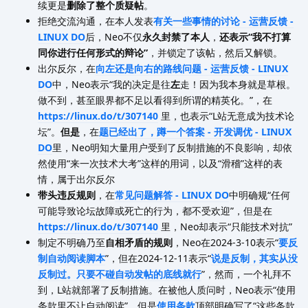
续更是
删除了整个质疑帖
。
拒绝交流沟通，在本人发表
有关一些事情的讨论 - 运营反馈 -
LINUX DO
后，Neo不仅
永久封禁了本人
，
还表示“我不打算
同你进行任何形式的辩论”
，并锁定了该帖，然后又解锁。
出尔反尔，在
向左还是向右的路线问题 - 运营反馈 - LINUX
DO
中，Neo表示“我的决定是往
左
走！因为我本身就是草根。
做不到，甚至眼界都不足以看得到所谓的精英化。”，在
https://linux.do/t/307140
里，也表示“L站无意成为技术论
坛”。
但是
，在
题已经出了，蹲一个答案 - 开发调优 - LINUX
DO
里，Neo明知大量用户受到了反制措施的不良影响，却依
然使用“来一次技术大考”这样的用词，以及“滑稽”这样的表
情，属于出尔反尔
带头违反规则
，在
常见问题解答 - LINUX DO
中明确规“任何
可能导致论坛故障或死亡的行为，都不受欢迎”，但是在
https://linux.do/t/307140
里，Neo却表示“只能技术对抗”
制定不明确乃至
自相矛盾的规则
，Neo在2024-3-10表示“
要反
制自动阅读脚本
”，但在2024-12-11表示“
说是反制，其实从没
反制过。只要不碰自动发帖的底线就行
”，然而，一个礼拜不
到，L站就部署了反制措施。在被他人质问时，Neo表示“使用
条款里不让自动阅读”，但是
使用条款
顶部明确写了“这些条款