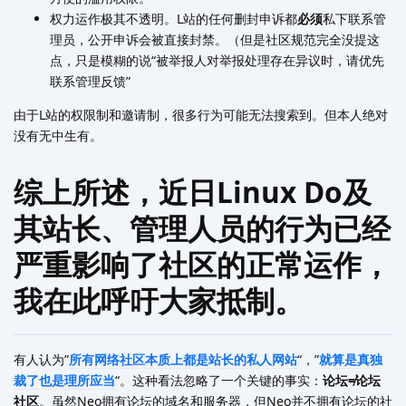
权力运作极其不透明。L站的任何删封申诉都
必须
私下联系管
理员，公开申诉会被直接封禁。（但是社区规范完全没提这
点，只是模糊的说“被举报人对举报处理存在异议时，请优先
联系管理反馈”
由于L站的权限制和邀请制，很多行为可能无法搜索到。但本人绝对
没有无中生有。
综上所述，近日Linux Do及
其站长、管理人员的行为已经
严重影响了社区的正常运作，
我在此呼吁大家抵制。
有人认为”
所有网络社区本质上都是站长的私人网站
“，”
就算是真独
裁了也是理所应当
“。这种看法忽略了一个关键的事实：
论坛≠论坛
社区
。虽然Neo拥有论坛的域名和服务器，但Neo并不拥有论坛的社