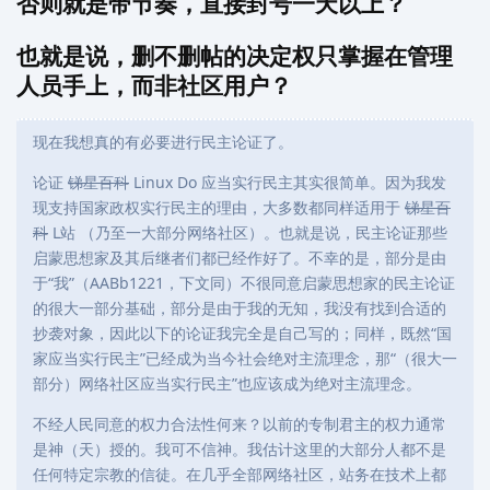
否则就是带节奏，直接封号一天以上？
也就是说，删不删帖的决定权只掌握在管理
人员手上，而非社区用户？
现在我想真的有必要进行民主论证了。
论证
锑星百科
Linux Do 应当实行民主其实很简单。因为我发
现支持国家政权实行民主的理由，大多数都同样适用于
锑星百
科
L站 （乃至一大部分网络社区）。也就是说，民主论证那些
启蒙思想家及其后继者们都已经作好了。不幸的是，部分是由
于“我”（AABb1221，下文同）不很同意启蒙思想家的民主论证
的很大一部分基础，部分是由于我的无知，我没有找到合适的
抄袭对象，因此以下的论证我完全是自己写的；同样，既然“国
家应当实行民主”已经成为当今社会绝对主流理念，那“（很大一
部分）网络社区应当实行民主”也应该成为绝对主流理念。
不经人民同意的权力合法性何来？以前的专制君主的权力通常
是神（天）授的。我可不信神。我估计这里的大部分人都不是
任何特定宗教的信徒。在几乎全部网络社区，站务在技术上都