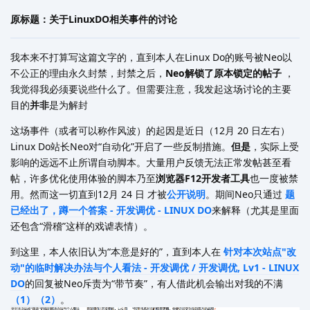
原标题：关于LinuxDO相关事件的讨论
我本来不打算写这篇文字的，直到本人在Linux Do的账号被Neo以
不公正的理由永久封禁，封禁之后，
Neo解锁了原本锁定的帖子
，
我觉得我必须要说些什么了。但需要注意，我发起这场讨论的主要
目的
并非
是为解封
这场事件（或者可以称作风波）的起因是近日（12月 20 日左右）
Linux Do站长Neo对“自动化”开启了一些反制措施。
但是
，实际上受
影响的远远不止所谓自动脚本。大量用户反馈无法正常发帖甚至看
帖，许多优化使用体验的脚本乃至
浏览器F12开发者工具
也一度被禁
用。然而这一切直到12月 24 日 才被
公开说明
。期间Neo只通过
题
已经出了，蹲一个答案 - 开发调优 - LINUX DO
来解释（尤其是里面
还包含“滑稽”这样的戏谑表情）。
到这里，本人依旧认为“本意是好的”，直到本人在
针对本次站点"改
动"的临时解决办法与个人看法 - 开发调优 / 开发调优, Lv1 - LINUX
DO
的回复被Neo斥责为“带节奏”，有人借此机会输出对我的不满
（1）
（2）
。