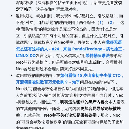
深海“板块（深海板块的帖子主页不可见），后来更是
直接锁
定了帖子
，这是在和社群意愿对抗。
滥用权限。就在刚刚，我发现Neo以”
易
对立、引战话题”，而
不是”对立、引战话题”的理由关闭了两个帖子（
1
）（
2
），这
种”预防性质“的锁定操作是完全不恰当的，因为”什么是对
立、引战话题“或许有个明确的答案，但是什么是”
易
对立、引
战话题”，量裁权完全在Neo手中。再例如，本人在
我很无语
怎么还有这样的人 - #24，来自 PandaFiredoge - 搞七捻三 -
LINUX DO
发言之后，有人私信本人”用
希特勒归谬法
来形容
Neo的行为很恰当，但是可能会对账号构成威胁“，合理推测
Neo曾经使用过不合理封禁来打压不同意见。
滥用错误的删帖理由，在
如何看待 15 岁山东初中生做 CTO，
开源项目被以数百万元收购？ - 知乎
问题在L站的转帖下，
Neo以”可能会导致论坛被铁拳“为由移除了我的回帖，但是本
人之前要求论坛完全封禁诸如”盗刷“之类的黑产内容时，Neo
却拒绝执行。相比之下，
明确违法犯罪的黑产内容
比本人发表
的在其他国内网站上随处可见的内容
更加容易导致论坛被铁
拳
，也就是说，
Neo并不关心论坛是否被铁拳
，那么，Neo
的”可能会导致论坛被铁拳“的理由完全有可能纯粹是为了更加
方便的滥用权限。