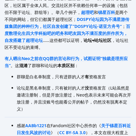
区，社区属于全体人民。交流社区并不依赖任何单一的设施（包括
但不限于论坛、群组等）。举几个例子，
超理吧
和
锑星百科
是两个
不同的网站，但它们都属于超理社区；
DOSPY论坛因为不满星游传
媒集团的种种行为，社区自发创建了”DOSPY论坛-诺亚方舟号“
；
百
度数理化生四大学科贴吧的吧务和吧友因为不满百度的所作所为，
自发搭建了超理论坛
……这些都可以证明，
论坛≠论坛社区
，论坛社
区不受论坛的束缚。
有人晒出Neo之前在QQ群的言论和行为，试图证明”独裁是理所应
当“
。这
混淆
了群聊和论坛的
本质区别
：
群聊是白名单制度，只有进群的人才
有
资格发言
论坛是黑名单制度，只有被封的人才
没
资格发言（L站虽然是
邀请注册制，但是开放注册过，Neo也表示未来可能会再次开
放注册，并且没账号也能看公开的帖子，仍然没有脱离本定
义）
感谢
AABb1221
在Fandom社区中心所作的《
关于锑星百科近
日发生风波的讨论
》（
CC BY-SA 3.0
），本文在很大程度上