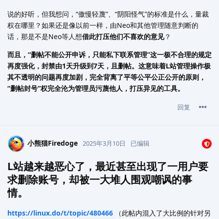
说的好听，但我想问，“傲慢轻蔑”、“阴阳怪气”的标准是什么，量裁
权在哪里？如果还是像以前一样，由Neo和其他管理随意判断的
话，那是不是Neo等人想
借此打压他们不喜欢的意见
？
而且，“删帖不能公开申诉，只能私下联系管理”这一极不合理的规定
再度强化，封禁由1天升级到7天，且删帖。这意味着L站管理操作极
其不透明的问题再度加剧，完全背离了平等公平公正公开的原则，
“删帖封号”权完全沦为管理员污蔑他人，打压异见的工具。
回复
小熊猫Firedoge
2025年3月10日
已编辑
L站越来越恶心了，最近甚至出现了一用户要
求删除账号，却被一大堆人围观嘲讽的事
情。
https://linux.do/t/topic/480466
（此帖内混入了大比例的针对另