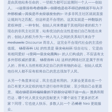
是由其他站务任命的，一切权力都可以追溯到一个人——创始
人。
（这里没有考虑领养，但那也是在不得已的情况下引入了
外部权威，其实是不太应该发生的）
许多非民主社区就就直接
让规则与之匹配。但这样是不合理的。这其实就是一种翻版的
君权神授，一种专制。创始人何来僭越于其他同好者的权力？
现在的非民主社区里，站务统治的合法性是他们自己制造出来
的，创始人的权力作为一种人与人之间的关系却只来自于
mediawiki
Discourse 而非人。这完全不合现代社会的主流价
值观。
锑星百科
L站 的性质是
亚文化社区
综合论坛 。它是由
有相同爱好
（受同一亚文化熏陶）
的人们构成的，不应该有太
多外部权威的要素。
锑星百科
L站 这样的网络社区是属于所有
人的，所有人当然有权决定自己的所有物的命运。创始人或其
他任何人都不应有权将自己的意志强加于人民。
从另一个角度来论证，民主也是有用的。大家会更喜欢在一个
自己有更大决定权的地方进行创作和贡献，至少我自己会更愿
意。
现在锑星百科编辑量的下跌部分证明了这一点。
雅典和斯
巴达，哪个对人类文化的贡献更大？哪个诞生了更多的艺术
家？同理，它也使人快乐。多数人比一个
乙烯君
Neo 更能服
众。