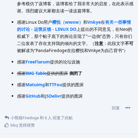
参考模仿了该博客，该博客给了我非常大的启发，在此表示感
谢。强烈建议大家都去读一读这篇博客。
感谢Linux Do用户
樱悦（wwow）
和
Vnkye
在
有关一些事情
的讨论 - 运营反馈 - LINUX DO
上提出的不同意见，在Neo的
权威下，那个帖子底下的舆论呈现了”一边倒“态势，只有你们
二位发表了存在支持我的倾向的文字。（
注意
：此段文字
不可
被解读为”PandaFiredoge在拉樱悦和Vnkye为自己背书“）
感谢
FreeFlarum
提供的论坛设施
感谢
IMG Table
提供的图床
倒闭了
感谢
Matuimg
和
TTFou
提供的图床
感谢
GitHub
和
JSDelivr
提供的图床
回复
小熊猫Firedoge
和
6
人
回复了此帖
bbq
觉得很赞