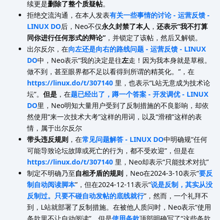
续更是
删除了整个质疑帖
。
拒绝交流沟通，在本人发表
有关一些事情的讨论 - 运营反馈 -
LINUX DO
后，Neo不仅
永久封禁了本人
，
还表示“我不打算
同你进行任何形式的辩论”
，并锁定了该帖，然后又解锁。
出尔反尔，在
向左还是向右的路线问题 - 运营反馈 - LINUX
DO
中，Neo表示“我的决定是往
左
走！因为我本身就是草根。
做不到，甚至眼界都不足以看得到所谓的精英化。”，在
https://linux.do/t/307140
里，也表示“L站无意成为技术论
坛”。
但是
，在
题已经出了，蹲一个答案 - 开发调优 - LINUX
DO
里，Neo明知大量用户受到了反制措施的不良影响，却依
然使用“来一次技术大考”这样的用词，以及“滑稽”这样的表
情，属于出尔反尔
带头违反规则
，在
常见问题解答 - LINUX DO
中明确规“任何
可能导致论坛故障或死亡的行为，都不受欢迎”，但是在
https://linux.do/t/307140
里，Neo却表示“只能技术对抗”
制定不明确乃至
自相矛盾的规则
，Neo在2024-3-10表示“
要反
制自动阅读脚本
”，但在2024-12-11表示“
说是反制，其实从没
反制过。只要不碰自动发帖的底线就行
”，然而，一个礼拜不
到，L站就部署了反制措施。在被他人质问时，Neo表示“使用
条款里不让自动阅读”，但是
使用条款
顶部明确写了“这些条款