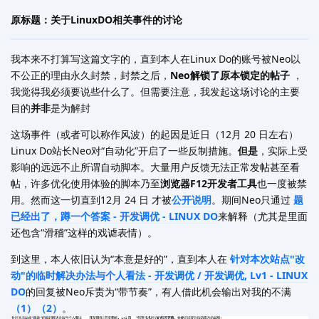
原标题：关于LinuxDO相关事件的讨论
我本来不打算写这篇文字的，直到本人在Linux Do的账号被Neo以
不公正的理由永久封禁，封禁之后，
Neo解锁了原本锁定的帖子
，
我觉得我必须要说些什么了。但需要注意，我发起这场讨论的主要
目的
并非
是为解封
这场事件（或者可以称作风波）的起因是近日（12月 20 日左右）
Linux Do站长Neo对“自动化”开启了一些反制措施。
但是
，实际上受
影响的远远不止所谓自动脚本。大量用户反馈无法正常发帖甚至看
帖，许多优化使用体验的脚本乃至
浏览器F12开发者工具
也一度被禁
用。然而这一切直到12月 24 日 才被
公开说明
。期间Neo只通过
题
已经出了，蹲一个答案 - 开发调优 - LINUX DO
来解释（尤其是里面
还包含“滑稽”这样的戏谑表情）。
到这里，本人依旧认为“本意是好的”，直到本人在
针对本次站点"改
动"的临时解决办法与个人看法 - 开发调优 / 开发调优, Lv1 - LINUX
DO
的回复被Neo斥责为“带节奏”，有人借此机会输出对我的不满
（1）
（2）
。