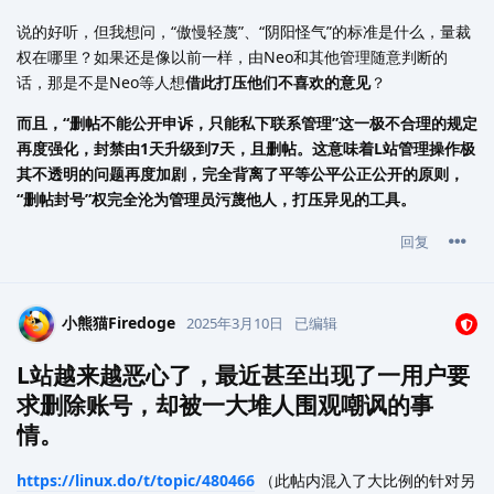
说的好听，但我想问，“傲慢轻蔑”、“阴阳怪气”的标准是什么，量裁
权在哪里？如果还是像以前一样，由Neo和其他管理随意判断的
话，那是不是Neo等人想
借此打压他们不喜欢的意见
？
而且，“删帖不能公开申诉，只能私下联系管理”这一极不合理的规定
再度强化，封禁由1天升级到7天，且删帖。这意味着L站管理操作极
其不透明的问题再度加剧，完全背离了平等公平公正公开的原则，
“删帖封号”权完全沦为管理员污蔑他人，打压异见的工具。
回复
小熊猫Firedoge
2025年3月10日
已编辑
L站越来越恶心了，最近甚至出现了一用户要
求删除账号，却被一大堆人围观嘲讽的事
情。
https://linux.do/t/topic/480466
（此帖内混入了大比例的针对另