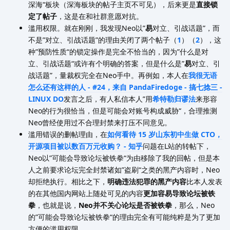
深海“板块（深海板块的帖子主页不可见），后来更是
直接锁
定了帖子
，这是在和社群意愿对抗。
滥用权限。就在刚刚，我发现Neo以”
易
对立、引战话题”，而
不是”对立、引战话题”的理由关闭了两个帖子（
1
）（
2
），这
种”预防性质“的锁定操作是完全不恰当的，因为”什么是对
立、引战话题“或许有个明确的答案，但是什么是”
易
对立、引
战话题”，量裁权完全在Neo手中。再例如，本人在
我很无语
怎么还有这样的人 - #24，来自 PandaFiredoge - 搞七捻三 -
LINUX DO
发言之后，有人私信本人”用
希特勒归谬法
来形容
Neo的行为很恰当，但是可能会对账号构成威胁“，合理推测
Neo曾经使用过不合理封禁来打压不同意见。
滥用错误的删帖理由，在
如何看待 15 岁山东初中生做 CTO，
开源项目被以数百万元收购？ - 知乎
问题在L站的转帖下，
Neo以”可能会导致论坛被铁拳“为由移除了我的回帖，但是本
人之前要求论坛完全封禁诸如”盗刷“之类的黑产内容时，Neo
却拒绝执行。相比之下，
明确违法犯罪的黑产内容
比本人发表
的在其他国内网站上随处可见的内容
更加容易导致论坛被铁
拳
，也就是说，
Neo并不关心论坛是否被铁拳
，那么，Neo
的”可能会导致论坛被铁拳“的理由完全有可能纯粹是为了更加
方便的滥用权限。