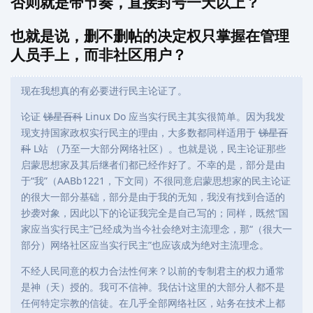
否则就是带节奏，直接封号一天以上？
也就是说，删不删帖的决定权只掌握在管理
人员手上，而非社区用户？
现在我想真的有必要进行民主论证了。
论证
锑星百科
Linux Do 应当实行民主其实很简单。因为我发
现支持国家政权实行民主的理由，大多数都同样适用于
锑星百
科
L站 （乃至一大部分网络社区）。也就是说，民主论证那些
启蒙思想家及其后继者们都已经作好了。不幸的是，部分是由
于“我”（AABb1221，下文同）不很同意启蒙思想家的民主论证
的很大一部分基础，部分是由于我的无知，我没有找到合适的
抄袭对象，因此以下的论证我完全是自己写的；同样，既然“国
家应当实行民主”已经成为当今社会绝对主流理念，那“（很大一
部分）网络社区应当实行民主”也应该成为绝对主流理念。
不经人民同意的权力合法性何来？以前的专制君主的权力通常
是神（天）授的。我可不信神。我估计这里的大部分人都不是
任何特定宗教的信徒。在几乎全部网络社区，站务在技术上都