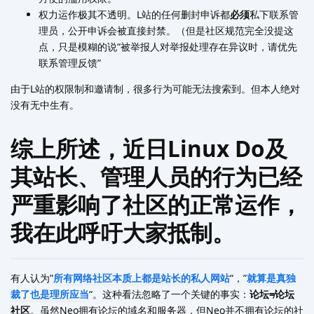
权力运作极其不透明。L站的任何删封申诉都
必须
私下联系管
理员，公开申诉会被直接封禁。（但是社区规范完全没提这
点，只是模糊的说“被举报人对举报处理存在异议时，请优先
联系管理反馈”
由于L站的权限制和邀请制，很多行为可能无法搜索到。但本人绝对
没有无中生有。
综上所述，近日Linux Do及
其站长、管理人员的行为已经
严重影响了社区的正常运作，
我在此呼吁大家抵制。
有人认为”
所有网络社区本质上都是站长的私人网站
“，”
就算是真独
裁了也是理所应当
“。这种看法忽略了一个关键的事实：
论坛≠论坛
社区
。虽然Neo拥有论坛的域名和服务器，但Neo并不拥有论坛的社