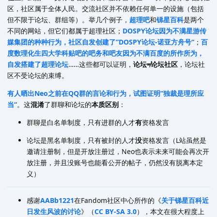
区，社区属于全体人民。交流社区并不依赖任何单一的设施（包括
但不限于论坛、群组等）。举几个例子，
超理吧
和
锑星百科
是两个
不同的网站，但它们都属于超理社区；
DOSPY论坛因为不满星游传
媒集团的种种行为，社区自发创建了”DOSPY论坛-诺亚方舟号“
；
百
度数理化生四大学科贴吧的吧务和吧友因为不满百度的所作所为，
自发搭建了超理论坛
……这些都可以证明，
论坛≠论坛社区
，论坛社
区不受论坛的束缚。
有人晒出Neo之前在QQ群的言论和行为，试图证明”独裁是理所应
当“
。这
混淆
了群聊和论坛的
本质区别
：
群聊是白名单制度，只有进群的人才
有
资格发言
论坛是黑名单制度，只有被封的人才
没
资格发言（L站虽然是
邀请注册制，但是开放注册过，Neo也表示未来可能会再次开
放注册，并且没账号也能看公开的帖子，仍然没有脱离本定
义）
感谢
AABb1221
在Fandom社区中心所作的《
关于锑星百科近
日发生风波的讨论
》（
CC BY-SA 3.0
），本文在很大程度上