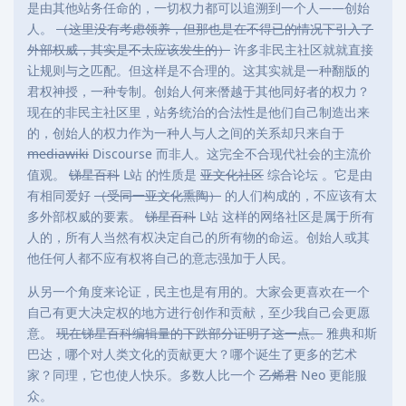
是由其他站务任命的，一切权力都可以追溯到一个人——创始
人。
（这里没有考虑领养，但那也是在不得已的情况下引入了
外部权威，其实是不太应该发生的）
许多非民主社区就就直接
让规则与之匹配。但这样是不合理的。这其实就是一种翻版的
君权神授，一种专制。创始人何来僭越于其他同好者的权力？
现在的非民主社区里，站务统治的合法性是他们自己制造出来
的，创始人的权力作为一种人与人之间的关系却只来自于
mediawiki
Discourse 而非人。这完全不合现代社会的主流价
值观。
锑星百科
L站 的性质是
亚文化社区
综合论坛 。它是由
有相同爱好
（受同一亚文化熏陶）
的人们构成的，不应该有太
多外部权威的要素。
锑星百科
L站 这样的网络社区是属于所有
人的，所有人当然有权决定自己的所有物的命运。创始人或其
他任何人都不应有权将自己的意志强加于人民。
从另一个角度来论证，民主也是有用的。大家会更喜欢在一个
自己有更大决定权的地方进行创作和贡献，至少我自己会更愿
意。
现在锑星百科编辑量的下跌部分证明了这一点。
雅典和斯
巴达，哪个对人类文化的贡献更大？哪个诞生了更多的艺术
家？同理，它也使人快乐。多数人比一个
乙烯君
Neo 更能服
众。