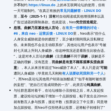
并
不
制约
https://linux.do
上的本互联网论坛的使用，但有
一天可能制约。”在真正有效的
常见问题解答 - LINUX DO
里，
至今（2025-1-1）没有
对自动阅读或其他增强脚本以及
广告过滤器的限制条款。也就是说，Neo
凭空捏造规定
。
忽视、曲解乃至篡改他人言论
，在
有关一些事情的讨论 -
#6，来自 neo - 运营反馈 - LINUX DO
里，Neo表示”但什么
人身安全威胁就是你的臆想了，至少被封期间我从没私聊过
你。未来我也不会去主动联系你“，其他论坛用户也表示”号被
封七天就上升到人身威胁，你这种情况还是看医生比较合适。
“，这是对本人言论的
曲解
（注意
曲解
不同于
误解
，误解是不
正确的理解，没有恶意，
而曲解是有意不顾客观事实歪曲原
意
），本人从来没有说过”Neo威胁了本人“，本人只是说”
可能
遭到人身威胁（毕竟前几天刚刚
有人说要砍死我和另一个人
）
“，而Neo及论坛其他用户却添油加醋成了”似乎有随时被伤害
的妄想“、”把自己打造成弱势的一方“，此类言论
纯属曲解
。
与社群意愿对着干，在论坛移除小丑按钮之后，本人发起投
票，建议给论坛的帖子增加一个点踩按钮，帖子发出去20min
就有数百人参与投票，接近半数（投票设立了中立票）同意增
加点踩按钮。而Neo不仅拒绝承认投票，还将帖子转移到了”